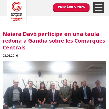
PRIMÀRIES 2026
Naiara Davó participa en una taula
redona a Gandia sobre les Comarques
Centrals
03.03.2016