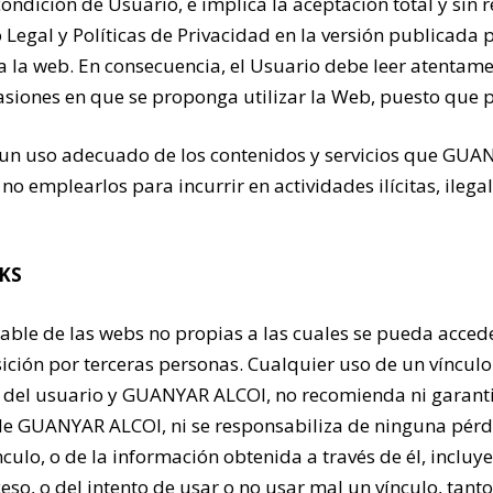
condición de Usuario, e implica la aceptación total y sin 
so Legal y Políticas de Privacidad en la versión publica
la web. En consecuencia, el Usuario debe leer atentament
asiones en que se proponga utilizar la Web, puesto que 
n uso adecuado de los contenidos y servicios que GUAN
no emplearlos para incurrir en actividades ilícitas, ilegal
KS
le de las webs no propias a las cuales se pueda acceder
ición por terceras personas. Cualquier uso de un víncul
vo del usuario y GUANYAR ALCOI, no recomienda ni garant
 de GUANYAR ALCOI, ni se responsabiliza de ninguna pérd
culo, o de la información obtenida a través de él, incluye
cceso, o del intento de usar o no usar mal un vínculo, tan