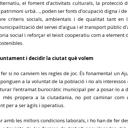
lternatiu, el foment d’activitats culturals, la protecció 
l patrimoni urbà…, poden ser fonts d’ocupació digna i de
 criteris socials, ambientals i de qualitat tant en
nicipalització del servei d’aigua i el transport públic 
ia social i reforçar el teixit cooperatiu com a element d’
ostenibles.
juntament i decidir la ciutat què volem
er si no canviem les regles de joc. És fonamental un Aju
sponguen a la voluntat de la població i no als interessos
cturar l’entramat burocràtic municipal per a posar-lo a 
la més propera a la ciutadania, no pot caminar com u
 per a ser àgils i operatius.
r amb les millors condicions laborals, i ho han de fer de