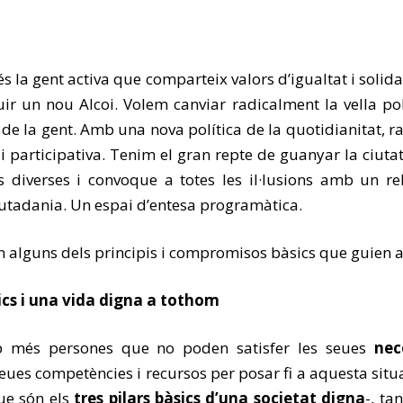
s la gent activa que comparteix valors d’igualtat i solidar
ir un nou Alcoi. Volem canviar radicalment la vella polí
e la gent. Amb una nova política de la quotidianitat, 
participativa. Tenim el gran repte de guanyar la ciutat
ns diverses i convoque a totes les il·lusions amb un re
 ciutadania. Un espai d’entesa programàtica.
són alguns dels principis i compromisos bàsics que guien
ics i una vida digna a tothom
p més persones que no poden satisfer les seues
nec
eues competències i recursos per posar fi a aquesta situ
e són els
tres pilars bàsics d’una societat digna
-, ta