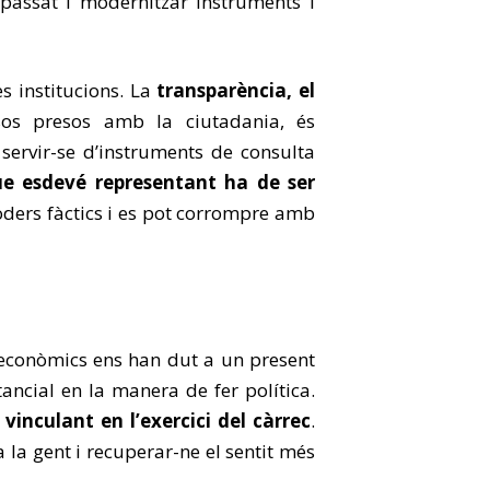
 passat i modernitzar instruments i
s institucions. La
transparència, el
os presos amb la ciutadania, és
 servir-se d’instruments de consulta
e esdevé representant ha de ser
ders fàctics i es pot corrompre amb
s econòmics ens han dut a un present
ancial en la manera de fer política.
vinculant en l’exercici del càrrec
.
a la gent i recuperar-ne el sentit més