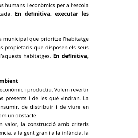
sos humans i econòmics per a l’escola
rtada.
En definitiva, executar les
a municipal que prioritze l’habitatge
ans propietaris que disposen els seus
d’aquests habitatges.
En definitiva,
ambient
econòmic i productiu. Volem revertir
ns presents i de les què vindran. La
nsumir, de distribuir i de viure en
om un obstacle.
n valor, la construcció amb criteris
cia, a la gent gran i a la infància, la