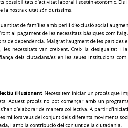
ts possibilitats d’activitat laboral i sostén econòmic. Els 
e la nostra ciutat són duríssims.
quantitat de famílies amb perill d’exclusió social augme
ront al pagament de les necessitats bàsiques com l’aigua 
ons de dependència. Malgrat l’augment de les partides en
, les necessitats van creixent. Creix la desigualtat i l
fiança dels ciutadans/es en les seues institucions com 
lectiu il·lusionant
. Necessitem iniciar un procés que i
crets. Aquest procés no pot començar amb un programa
’han d’elaborar de manera col·lectiva. A partir d’iniciat
 millors veus del conjunt dels diferents moviments socia
ada, i amb la contribució del conjunt de la ciutadania.