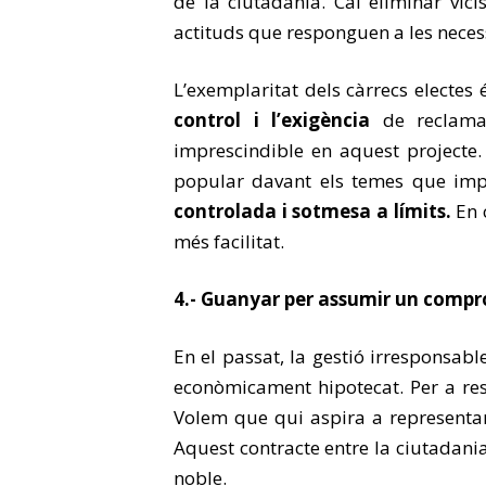
de la ciutadania. Cal eliminar vic
actituds que responguen a les necess
L’exemplaritat dels càrrecs electes 
control i l’exigència
de reclamar
imprescindible en aquest projecte. 
popular davant els temes que impl
controlada i sotmesa a límits.
En 
més facilitat.
4.- Guanyar per assumir un compr
En el passat, la gestió irresponsabl
econòmicament hipotecat. Per a resc
Volem que qui aspira a representa
Aquest contracte entre la ciutadania 
noble.