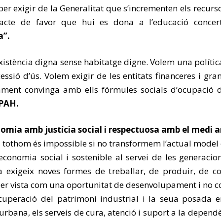
per exigir de la Generalitat que s’incrementen els recur
tracte de favor que hui es dona a l’educació conce
a”.
xistència digna sense habitatge digne. Volem una polític
cessió d’ús. Volem exigir de les entitats financeres i gr
tament convinga amb ells fórmules socials d’ocupació 
 PAH.
nomia amb justícia social i respectuosa amb el medi 
a tothom és impossible si no transformem l’actual model 
conomia social i sostenible al servei de les generacio
exigeix noves formes de treballar, de produir, de co
ser vista com una oportunitat de desenvolupament i no c
ecuperació del patrimoni industrial i la seua posada e
 urbana, els serveis de cura, atenció i suport a la dependèn