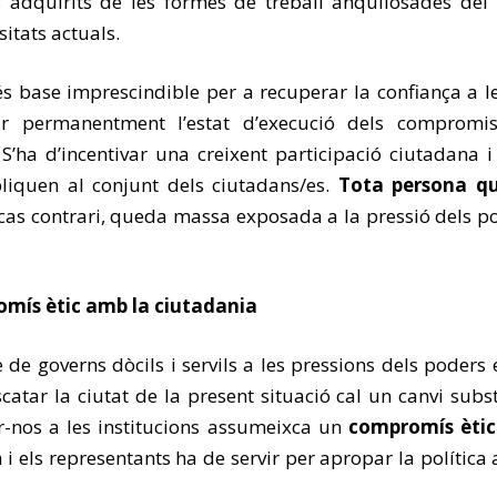
is adquirits de les formes de treball anquilosades del
itats actuals.
és base imprescindible per a recuperar la confiança a le
 permanentment l’estat d’execució dels compromis
S’ha d’incentivar una creixent participació ciutadana i
iquen al conjunt dels ciutadans/es.
Tota persona qu
cas contrari, queda massa exposada a la pressió dels po
omís ètic amb la ciutadania
e de governs dòcils i servils a les pressions dels poder
atar la ciutat de la present situació cal un canvi subst
r-nos a les institucions assumeixca un
compromís ètic 
i els representants ha de servir per apropar la política 