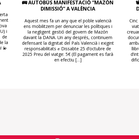
A
🚌 AUTOBÚS MANIFESTACIÓ “MAZÓN

DIMISSIÓ” A VALÈNCIA
erta
ament
Aquest mes fa un any que el poble valencià
Cinc 
nova
ens mobilitzem per denunciar les polítiques i
via
U) i
la negligent gestió del govern de Mazón
creuan
1 de
davant la DANA. Un any després, continuem
docum
e la
defensant la dignitat del País Valencià i exigint
arrib
! 💫
responsabilitats ✊ Dissabte 25 d’octubre de
lli
2025 Preu del viatge: 5€ (El pagament es farà
d’in
en efectiu […]
difi