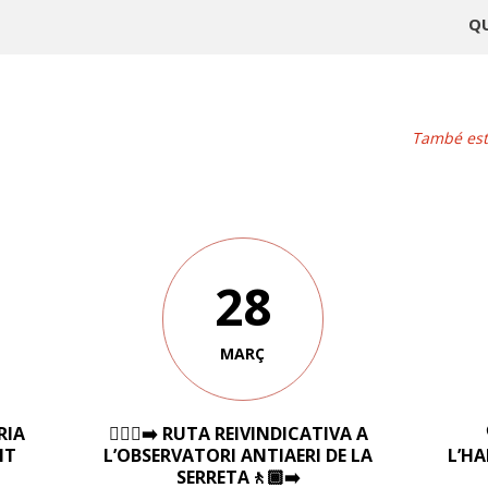
Q
També este
28
MARÇ
RIA
🚶🏽‍♀️‍➡️ RUTA REIVINDICATIVA A
NT
L’OBSERVATORI ANTIAERI DE LA
L’HA
SERRETA🚶🏾‍➡️