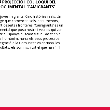
 PROJECCIÓ I COL·LOQUI DEL
DOCUMENTAL ‘CAMIGRANTS’
joves migrants. Cinc històries reals. Un
tge que comencen sols, sent menors,
t deserts i fronteres. ‘Camigrants’ és un
ental que posa rostre i veu als qui van
ar a Espanya buscant futur. Basat en el
bre homònim, narra els seus processos
tegració a la Comunitat Valenciana: les
cultats, els somnis, i tot el que han […]