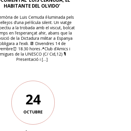
CUMENTAL ‘LUIS CERNUDA, EL
HABITANTE DEL OLVIDO’
mòria de Luis Cernuda il·luminada pels
ellejos d’una pel·lícula silent. Un viatge
pectiu a la trobada amb el viscut, bolcat
emps en l’esperançat ahir, abans que la
sició de la Dictadura militar a Espanya
’obligara a l’exili. 📆 Divendres 14 de
embre⏰ 18.30 hores📍Club d’Amics i
migues de la UNESCO (C/ Cid,12) 🎙
Presentació i […]
24
OCTUBRE