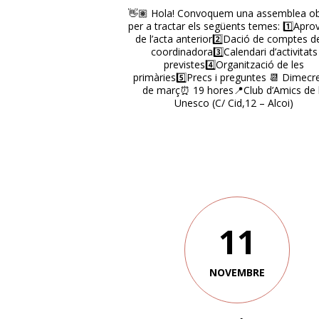
👋🏽 Hola! Convoquem una assemblea o
per a tractar els següents temes: 1️⃣Apro
de l’acta anterior2️⃣Dació de comptes d
coordinadora3️⃣Calendari d’activitats
previstes4️⃣Organització de les
primàries5️⃣Precs i preguntes 📆 Dimecr
de març⏰ 19 hores📍Club d’Amics de 
Unesco (C/ Cid,12 – Alcoi)
11
NOVEMBRE