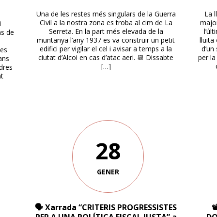
Una de les restes més singulars de la Guerra
La l
Civil a la nostra zona es troba al cim de La
major
i
Serreta. En la part més elevada de la
l’úl
ns de
muntanya l’any 1937 es va construir un petit
lluit
edifici per vigilar el cel i avisar a temps a la
d’un 
les
ciutat d’Alcoi en cas d’atac aeri. 📆 Dissabte
per la
jans
[…]
ndres
nt
28
GENER
🗣 Xarrada “CRITERIS PROGRESSISTES
