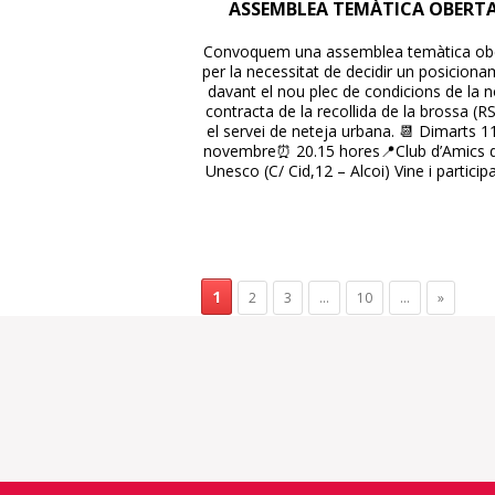
ASSEMBLEA TEMÀTICA OBERT
Convoquem una assemblea temàtica ob
per la necessitat de decidir un posicion
davant el nou plec de condicions de la 
contracta de la recollida de la brossa (RS
el servei de neteja urbana. 📆 Dimarts 1
novembre⏰ 20.15 hores📍Club d’Amics d
Unesco (C/ Cid,12 – Alcoi) Vine i participa
1
2
3
...
10
...
»