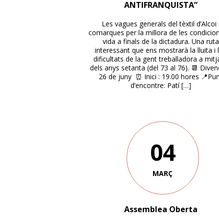
ANTIFRANQUISTA”
Les vagues generals del tèxtil d’Alcoi 
comarques per la millora de les condicio
vida a finals de la dictadura. Una ruta
interessant que ens mostrarà la lluita i 
dificultats de la gent treballadora a mit
dels anys setanta (del 73 al 76). 📆 Dive
26 de juny ⏰ Inici : 19.00 hores 📍Pu
d’encontre: Patí […]
04
MARÇ
Assemblea Oberta