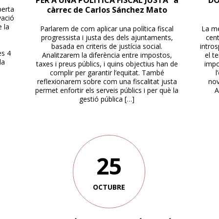
PER A UNA POLÍTICA FISCAL JUSTA” a
DO
berta
càrrec de Carlos Sánchez Mato
vació
e la
Parlarem de com aplicar una política fiscal
La me
progressista i justa des dels ajuntaments,
cent
basada en criteris de justícia social.
intros
es 4
Analitzarem la diferència entre impostos,
el t
la
taxes i preus públics, i quins objectius han de
impo
complir per garantir l’equitat. També
l
reflexionarem sobre com una fiscalitat justa
nov
permet enfortir els serveis públics i per què la
A
gestió pública […]
25
OCTUBRE