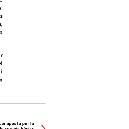
s.
rs
,
ia
ar
el
i
en
coi aposta per la
ls serveis bàsics