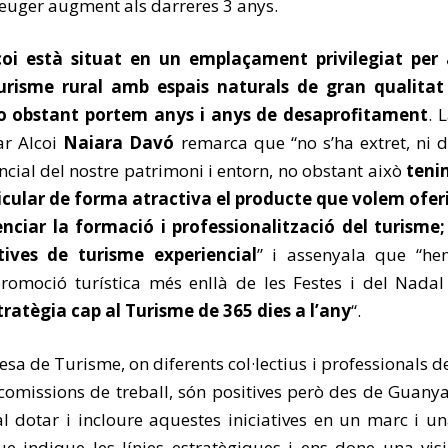
uger augment als darreres 3 anys.
oi està situat en un emplaçament privilegiat per 
urisme rural amb espais naturals de gran qualitat 
no obstant portem anys i anys de desaprofitament
. 
ar Alcoi
Naiara Davó
remarca que “no s’ha extret, ni 
encial del nostre patrimoni i entorn, no obstant això
teni
ticular de forma atractiva el producte que volem ofer
enciar la formació i professionalització del turisme;
atives de turisme experiencial
” i assenyala que “he
romoció turística més enllà de les Festes i del Nadal
ratègia cap al Turisme de 365 dies a l’any
“.
esa de Turisme, on diferents col·lectius i professionals d
 comissions de treball, són positives però des de Guany
l dotar i incloure aquestes iniciatives en un marc i u
e indique les línies estratègiques i ens done una vis