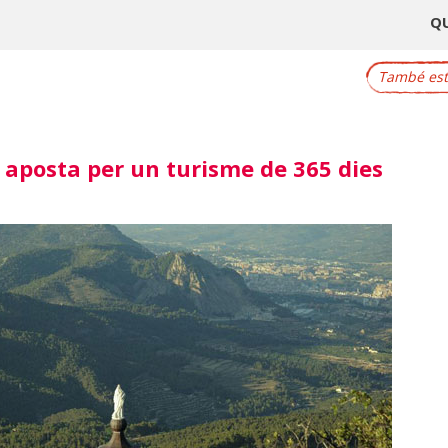
Q
També este
 aposta per un turisme de 365 dies