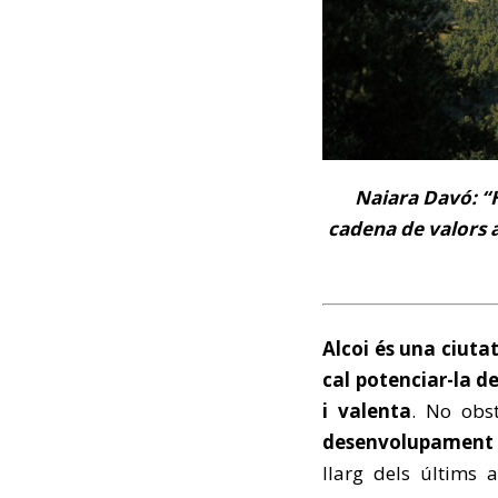
Naiara Davó: “H
cadena de valors 
Alcoi és una ciutat
cal potenciar-la d
i valenta
. No obs
desenvolupament t
llarg dels últims 