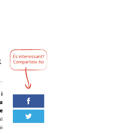
És interessant?
,
Comparteix-ho
,
i
da
e
al
oi