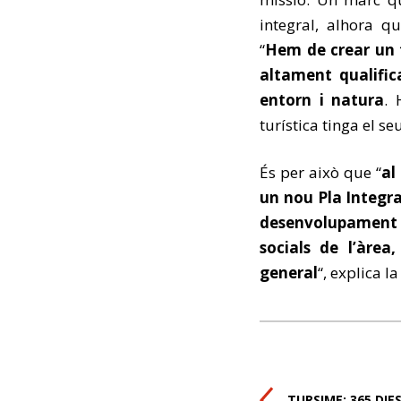
integral, alhora q
“
Hem de crear un t
altament qualific
entorn i natura
. 
turística tinga el 
És per això que “
al
un nou Pla Integral
desenvolupament 
socials de l’àrea
general
“, explica l
TURSIME: 365 DIE