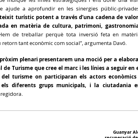
ue ajude a aprofundir en les sinergies públic-privade
eixit turístic potent a través d’una cadena de valo
ada en matèria de cultura, patrimoni, gastronomia
Hem de treballar perquè tota inversió feta en matèr
seu retorn tant econòmic com social”, argumenta Davó.
 pròxim plenari presentarem una moció per a elabor
 de Turisme que cree el marc i les línies a seguir en 
del turisme on participaran els actors econòmics 
, els diferents grups municipals, i la ciutadania 
a regidora.
Guanyar Al
S
recuperació de