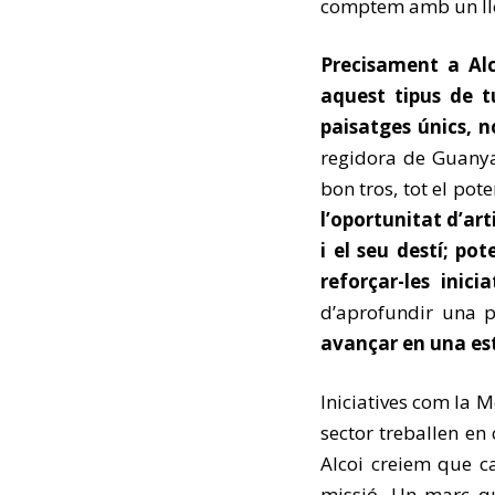
comptem amb un lle
Precisament a Alc
aquest tipus de t
paisatges únics, 
regidora de Guany
bon tros, tot el pot
l’oportunitat d’ar
i el seu destí; pot
reforçar-les inici
d’aprofundir una p
avançar en una est
Iniciatives com la M
sector treballen en
Alcoi creiem que ca
missió. Un marc qu