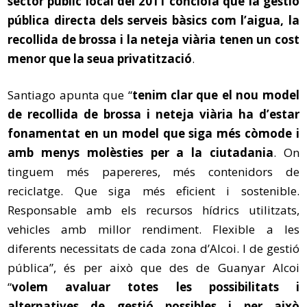
sector públic local del 2011 concloïa que la gestió
pública directa dels serveis bàsics com l’aigua, la
recollida de brossa i la neteja viària tenen un cost
menor que la seua privatització
.
Santiago apunta que “
tenim clar que el nou model
de recollida de brossa i neteja viària ha d’estar
fonamentat en un model que siga més còmode i
amb menys molèsties per a la ciutadania
. On
tinguem més papereres, més contenidors de
reciclatge. Que siga més eficient i sostenible.
Responsable amb els recursos hídrics utilitzats,
vehicles amb millor rendiment. Flexible a les
diferents necessitats de cada zona d’Alcoi. I de gestió
pública”, és per això que des de Guanyar Alcoi
“
volem avaluar totes les possibilitats i
alternatives de gestió possibles i per això