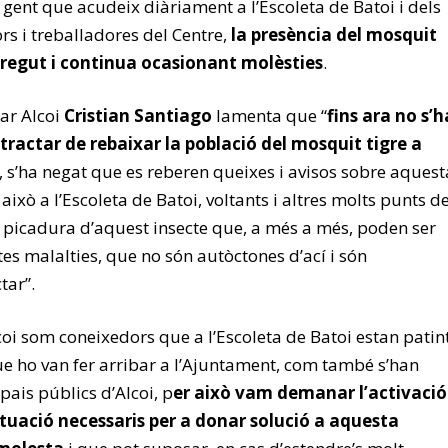
 gent que acudeix diàriament a l’Escoleta de Batoi i dels
rs i treballadores del Centre,
la presència del mosquit
regut i continua ocasionant molèsties
.
ar Alcoi
Cristian Santiago
lamenta que “
fins ara no s’h
r tractar de rebaixar la població del mosquit tigre a
ri, s’ha negat que es reberen queixes i avisos sobre aquest
això a l’Escoleta de Batoi, voltants i altres molts punts d
la picadura d’aquest insecte que, a més a més, poden ser
es malalties, que no són autòctones d’ací i són
tar”.
oi som coneixedors que a l’Escoleta de Batoi estan patin
que ho van fer arribar a l’Ajuntament, com també s’han
pais públics d’Alcoi, p
er això vam demanar l’activació
ctuació necessaris per a donar solució a aquesta