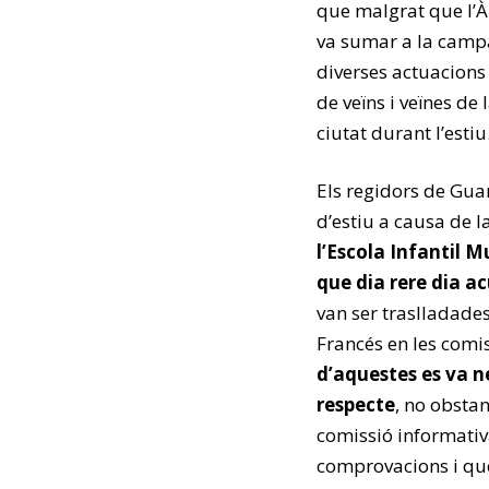
que malgrat que l’Àr
va sumar a la campa
diverses actuacion
de veïns i veïnes de 
ciutat durant l’estiu
Els regidors de Gua
d’estiu a causa de l
l’Escola Infantil M
que dia rere dia a
van ser traslladade
Francés en les comi
d’aquestes es va n
respecte
, no obsta
comissió informativ
comprovacions i que