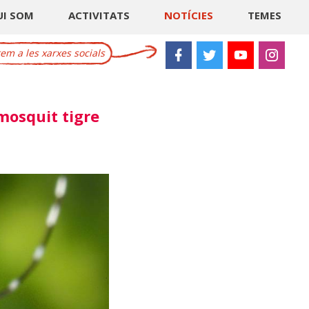
UI SOM
ACTIVITATS
NOTÍCIES
TEMES
m a les xarxes socials
mosquit tigre