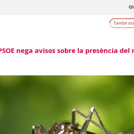
Q
També este
PSOE nega avisos sobre la presència del 