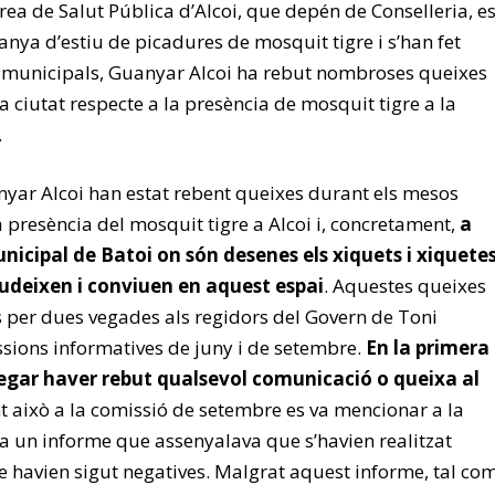
ea de Salut Pública d’Alcoi, que depén de Conselleria, e
nya d’estiu de picadures de mosquit tigre i s’han fet
s municipals, Guanyar Alcoi ha rebut nombroses queixes
la ciutat respecte a la presència de mosquit tigre a la
.
nyar Alcoi han estat rebent queixes durant els mesos
a presència del mosquit tigre a Alcoi i, concretament,
a
unicipal de Batoi on són desenes els xiquets i xiquete
cudeixen i conviuen en aquest espai
. Aquestes queixes
s per dues vegades als regidors del Govern de Toni
ssions informatives de juny i de setembre.
En la primera
egar haver rebut qualsevol comunicació o queixa al
nt això a la comissió de setembre es va mencionar a la
a un informe que assenyalava que s’havien realitzat
 havien sigut negatives. Malgrat aquest informe, tal co