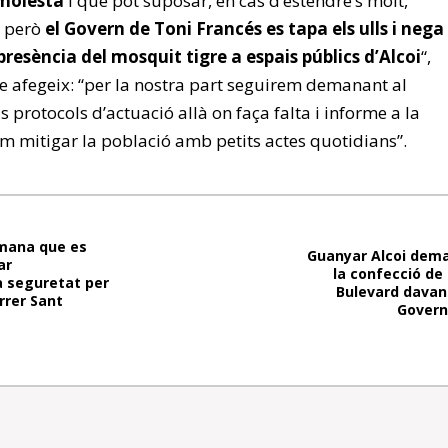
molesta
i que pot suposar, en cas d’estendre’s molt,
, però
el Govern de Toni Francés es tapa els ulls i nega
 presència del mosquit tigre a espais públics d’Alcoi
“,
e afegeix: “per la nostra part seguirem demanant al
s protocols d’actuació allà on faça falta i informe a la
m mitigar la població amb petits actes quotidians”.
mana que es
Guanyar Alcoi dema
ar
la confecció de
 la seguretat per
Bulevard davant
rrer Sant
Govern