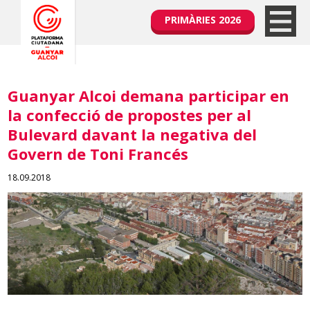
PRIMÀRIES 2026
Guanyar Alcoi demana participar en
la confecció de propostes per al
Bulevard davant la negativa del
Govern de Toni Francés
18.09.2018