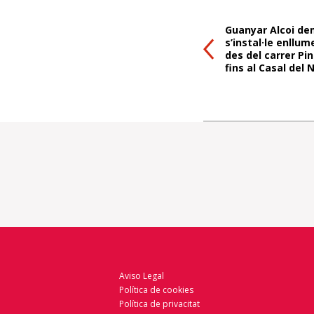
Guanyar Alcoi d
s’instal·le enllu
des del carrer Pi
fins al Casal del 
Aviso Legal
Política de cookies
Política de privacitat