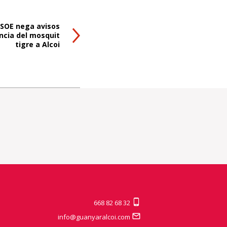
PSOE nega avisos
ncia del mosquit
tigre a Alcoi
668 82 68 32
info@guanyaralcoi.com