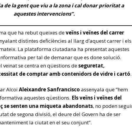
a de la gent que viu a la zona i cal donar prioritat a
aquestes intervencions”.
rma que ha rebut queixes de
veïns i veïnes del carrer
nyalant distintes deficiències al llarg d’aquest carrer i els
mateix. La plataforma ciutadana ha presentat aquestes
informativa per tal de demanar que es done solució.
l veïnat se centra en qüestions de
seguretat,
ecessitat de comptar amb contenidors de vidre i cartó
.
ar Alcoi
Aleixandre Sanfrancisco
assenyala que “hem
nformativa aquestes qüestions.
Els veïns i veïnes del
aç se senten una miqueta abandonats
, no poden segui
iutat de segona divisió, el deure del Govern ha de ser
nteniment la ciutat en el seu conjunt”.