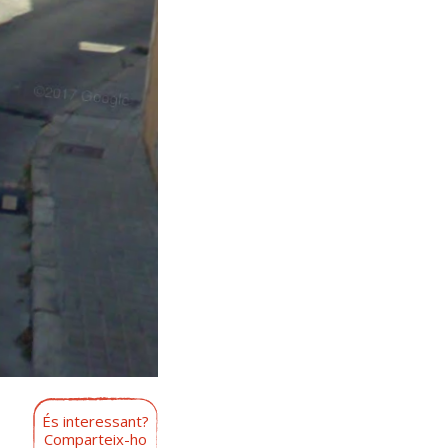
És interessant?
Comparteix-ho