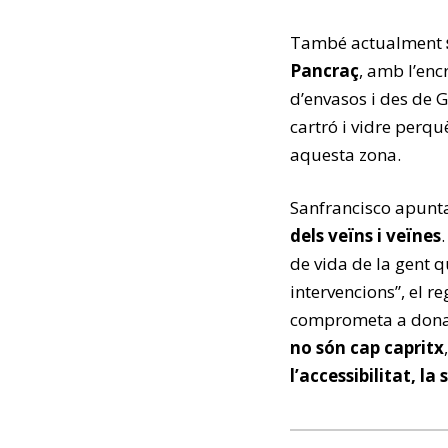
També actualment
Pancraç
, amb l’enc
d’envasos i des de G
cartró i vidre perqu
aquesta zona.
Sanfrancisco apunt
dels veïns i veïnes
de vida de la gent q
intervencions”, el 
comprometa a dona
no són cap capritx
l’accessibilitat, l