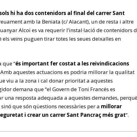
sols hi ha dos contenidors al final del carrer Sant
reuament amb la Beniata (c/ Alacant), un de resta i altre
uanyar Alcoi es va requerir l’instal·lació de contenidors 
è els veïns puguen tirar totes les seues deixalles en
a que “
és important fer costat a les reivindicacions
. Amb aquestes actuacions es podria millorar la qualitat
ue viu a la zona i cal donar prioritat a aquestes
regidor demana que “el Govern de Toni Francés es
r una resposta adequada a aquestes demandes, perqu
, sinó que són qüestions necessàries per a
millorar
a seguretat i crear un carrer Sant Pancraç més grat
“.