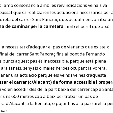
i amb consonància amb les reivindicacions veïnals va
passat que es realitzaren les actuacions necessàries per 
 dreta del carrer Sant Pancraç que, actualment, arriba un
s’ha de caminar per la carretera
, amb el perill que això
la necessitat d’adequar el pas de vianants que existeix
inal del carrer Sant Pancraç fins al pont de Fernando
ts punts aquest pas és inaccessible, perquè està plena
ra fanals, senyals o males herbes ocupant la vorera.
manar una actuació perquè els veïns i veïnes d’aquesta
sar el carrer (c/Alacant) de forma accessible i proper
 volen accedir des de la part baixa del carrer cap a Sant
 uns 600 metres cap a baix per trobar un pas de
ra d’Alacant, a la Beniata, o pujar fins a la passarel·la pe
ixar.