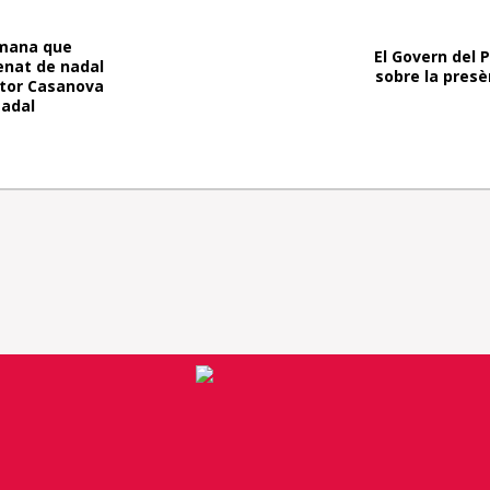
emana que
El Govern del 
menat de nadal
sobre la presè
ntor Casanova
Nadal