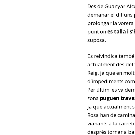
Des de Guanyar Alco
demanar el dilluns 
prolongar la vorera
punt on
es talla i 
suposa.
Es reivindica també 
actualment des del f
Reig, ja que en mol
d’impediments com a
Per últim, es va de
zona
puguen traves
ja que actualment si
Rosa han de caminar
vianants a la carrete
després tornar a ba