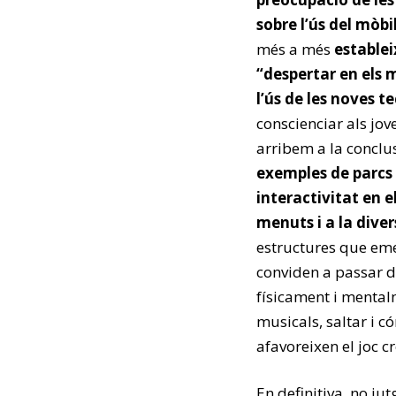
sobre l’ús del mòbil 
més a més
establei
“despertar en els m
l’ús de les noves t
conscienciar als jo
arribem a la conclus
exemples de parcs 
interactivitat en 
menuts i a la diver
estructures que emet
conviden a passar d
físicament i mental
musicals, saltar i 
afavoreixen el joc cre
En definitiva, no jut