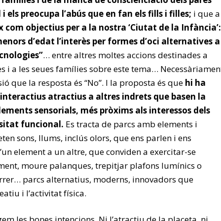
i els preocupa l’abús que en fan els fills i filles;
i que a
x com objectius per a la nostra ‘Ciutat de la Infància’:
enors d’edat l’interès per formes d’oci alternatives a
ecnologies”
… entre altres moltes accions destinades a
ves i a les seues famílies sobre este tema… Necessàriamen
ió que la resposta és “No”. I la proposta és que
hi ha
interactius atractius a altres indrets que basen la
elements sensorials, més pròxims als interessos dels
sitat funcional.
Es tracta de parcs amb elements i
en sons, llums, inclús olors, que ens parlen i ens
’un element a un altre, que conviden a exercitar-se
ment, moure palanques, trepitjar plafons lumínics o
córrer… parcs alternatius, moderns, innovadors que
atiu i l’activitat física.
gem les bones intencions. Ni l’atractiu de la placeta, ni