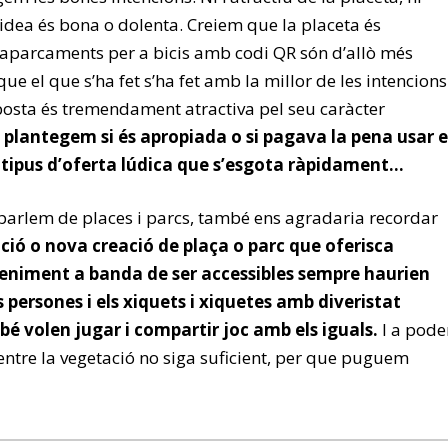
l’idea és bona o dolenta. Creiem que la placeta és
 aparcaments per a bicis amb codi QR són d’allò més
ue el que s’ha fet s’ha fet amb la millor de les intencions
osta és tremendament atractiva pel seu caràcter
 plantegem si és apropiada o si pagava la pena usar e
 tipus d’oferta lúdica que s’esgota ràpidament…
e parlem de places i parcs, també ens agradaria recordar
ió o nova creació de plaça o parc que oferisca
eniment a banda de ser accessibles sempre haurien
 persones i els xiquets i xiquetes amb diveristat
é volen jugar i compartir joc amb els iguals.
I a pode
tre la vegetació no siga suficient, per que puguem