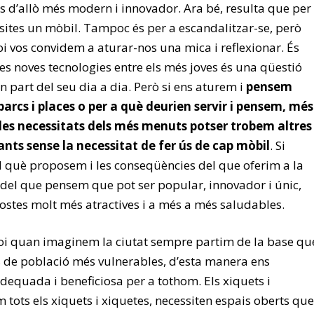
es d’allò més modern i innovador. Ara bé, resulta que per
sites un mòbil. Tampoc és per a escandalitzar-se, però
i vos convidem a aturar-nos una mica i reflexionar. És
les noves tecnologies entre els més joves és una qüestió
en part del seu dia a dia. Però si ens aturem i
pensem
parcs i places o per a què deurien servir i pensem, més
es necessitats dels més menuts potser trobem altres
ants sense la necessitat de fer ús de cap mòbil
. Si
l què proposem i les conseqüències del que oferim a la
 del que pensem que pot ser popular, innovador i únic,
stes molt més atractives i a més a més saludables.
oi quan imaginem la ciutat sempre partim de la base qu
s de població més vulnerables, d’esta manera ens
equada i beneficiosa per a tothom. Els xiquets i
m tots els xiquets i xiquetes, necessiten espais oberts que