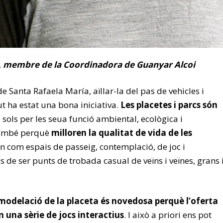
r, membre de la Coordinadora de Guanyar Alcoi
de Santa Rafaela María, aïllar-la del pas de vehicles i
t ha estat una bona iniciativa.
Les placetes i parcs són
o sols per les seua funció ambiental, ecològica i
 també perquè
milloren la qualitat de vida de les
xen com espais de passeig, contemplació, de joc i
 de ser punts de trobada casual de veïns i veïnes, grans 
emodelació de la placeta és novedosa perquè l’oferta
n una sèrie de jocs interactius
. I això a priori ens pot