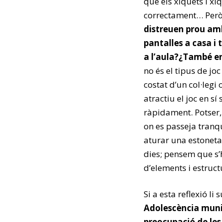
que els xiquets i xi
correctament… Per
distreuen prou amb
pantalles a casa i 
a l’aula?¿També e
no és el tipus de jo
costat d’un col·legi
atractiu el joc en s
ràpidament. Potser, 
on es passeja tranqu
aturar una estoneta.
dies; pensem que s’h
d’elements i estruct
Si a esta reflexió 
Adolescència muni
preocupació de les