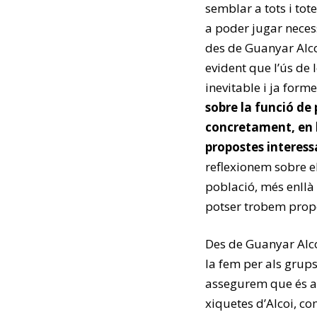
semblar a tots i tot
a poder jugar neces
des de Guanyar Alco
evident que l’ús de 
inevitable i ja form
sobre la funció de 
concretament, en l
propostes interess
reflexionem sobre e
població, més enllà
potser trobem propo
Des de Guanyar Alc
la fem per als grup
assegurem que és ad
xiquetes d’Alcoi, co