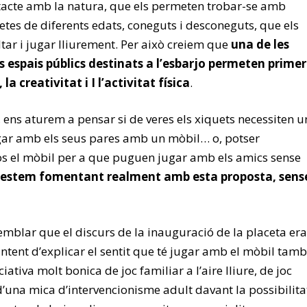
tacte amb la natura, que els permeten trobar-se amb
uetes de diferents edats, coneguts i desconeguts, que els
tar i jugar lliurement. Per això creiem que
una de les
ls espais públics destinats a l’esbarjo permeten primer
, la creativitat i I l’activitat física
.
 ens aturem a pensar si de veres els xiquets necessiten u
gar amb els seus pares amb un mòbil… o, potser
s el mòbil per a que puguen jugar amb els amics sense
estem fomentant realment amb esta proposta, sens
emblar que el discurs de la inauguració de la placeta era
 intent d’explicar el sentit que té jugar amb el mòbil tam
iativa molt bonica de joc familiar a l’aire lliure, de joc
d’una mica d’intervencionisme adult davant la possibilita