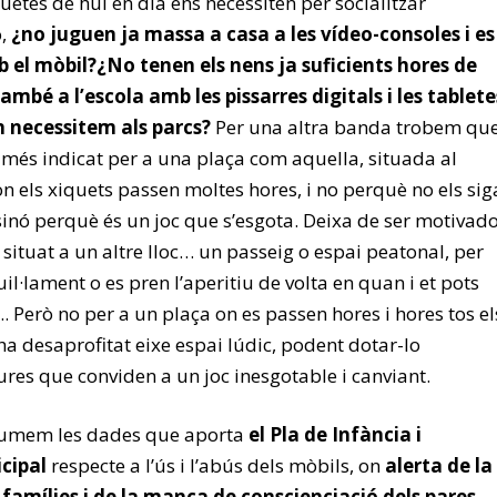
quetes de hui en dia ens necessiten per socialitzar
ò,
¿no juguen ja massa a casa a les vídeo-consoles i es
 el mòbil?¿No tenen els nens ja suficients hores de
també a l’escola amb les pissarres digitals i les tablete
n necessitem als parcs?
Per una altra banda trobem qu
c més indicat per a una plaça com aquella, situada al
 on els xiquets passen moltes hores, i no perquè no els sig
í sinó perquè és un joc que s’esgota. Deixa de ser motivad
situat a un altre lloc… un passeig o espai peatonal, per
il·lament o es pren l’aperitiu de volta en quan i et pots
. Però no per a un plaça on es passen hores i hores tos el
a desaprofitat eixe espai lúdic, podent dotar-lo
ures que conviden a un joc inesgotable i canviant.
li sumem les dades que aporta
el Pla de Infància i
cipal
respecte a l’ús i l’abús dels mòbils, on
alerta de la
 famílies i de la manca de conscienciació dels pares