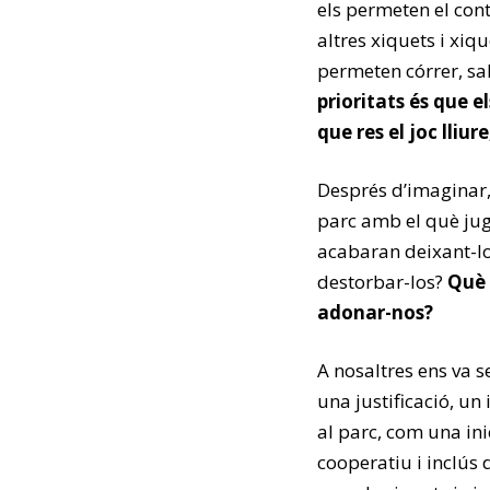
els permeten el con
altres xiquets i xiq
permeten córrer, sal
prioritats és que e
que res el joc lliure
Després d’imaginar,
parc amb el què ju
acabaran deixant-lo
destorbar-los?
Què 
adonar-nos?
A nosaltres ens va s
una justificació, un
al parc, com una inic
cooperatiu i inclús 