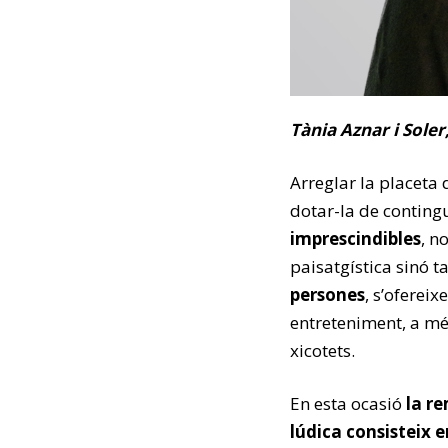
Tània Aznar i Sole
Arreglar la placeta 
dotar-la de contingu
imprescindibles
, n
paisatgística sinó
persones
, s’oferei
entreteniment, a més
xicotets.
En esta ocasió
la r
lúdica consisteix e