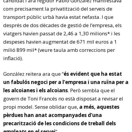
candidat i ara regidor Pablo González manifestava
com precisament la privatització del serveis de
transport públic urbà havia estat nefasta. I que
després de dos dècades de gestió de l’empresa, els
viatgers havien passat de 2,46 a 1,30 milions* i les
despeses havien augmentat de 671 mil euros a 1
milió 899 mil* (veure taula amb correccions per
inflació).
González reitera ara que “
és evident que ha estat
un fabulós negoci per a l’empresa i una ruïna per a
les alcoianes i els alcoians
. Però sembla que el
govern de Toni Francés no està disposat a revisar el
propi model. Sense oblidar que,
a més, aquestes
pèrdues han anat acompanyades d’una
precarització de les condicions de treball dels
empleats en el servei
”.