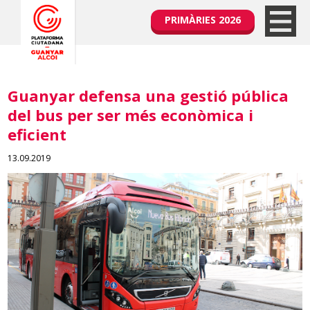
PRIMÀRIES 2026
Guanyar defensa una gestió pública
del bus per ser més econòmica i
eficient
13.09.2019