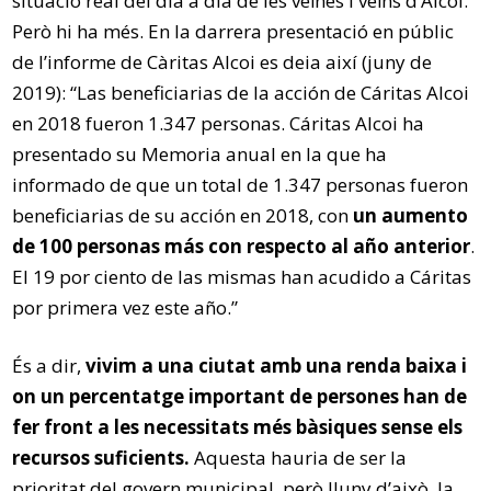
situació real del dia a dia de les veïnes i veïns d’Alcoi.
Però hi ha més. En la darrera presentació en públic
de l’informe de Càritas Alcoi es deia així (juny de
2019): “Las beneficiarias de la acción de Cáritas Alcoi
en 2018 fueron 1.347 personas. Cáritas Alcoi ha
presentado su Memoria anual en la que ha
informado de que un total de 1.347 personas fueron
beneficiarias de su acción en 2018, con
un aumento
de 100 personas más con respecto al año anterior
.
El 19 por ciento de las mismas han acudido a Cáritas
por primera vez este año.”
És a dir,
vivim a una ciutat amb una renda baixa i
on un percentatge important de persones han de
fer front a les necessitats més bàsiques sense els
recursos suficients.
Aquesta hauria de ser la
prioritat del govern municipal, però lluny d’això, la