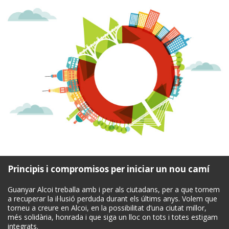
Principis i compromisos per iniciar un nou camí
Guanyar Alcoi treballa amb i per als ciutadans, per a que tornem
a recuperar la il·lusió perduda durant els últims anys. Volem que
torneu a creure en Alcoi, en la possibilitat d’una ciutat millor,
més solidària, honrada i que siga un lloc on tots i totes estigam
integrats.