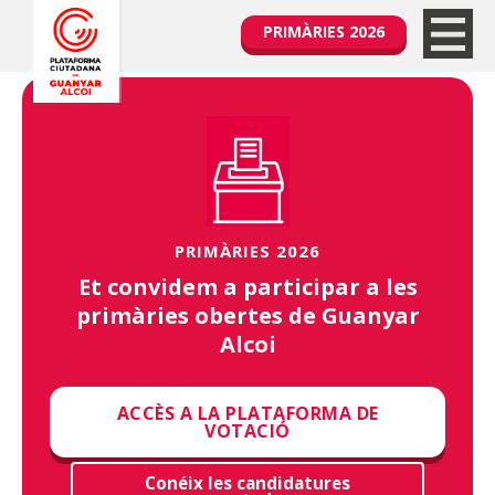
PRIMÀRIES 2026
PRIMÀRIES 2026
Et convidem a participar a les
primàries obertes de Guanyar
Alcoi
ACCÈS A LA PLATAFORMA DE
VOTACIÓ
Conéix les candidatures