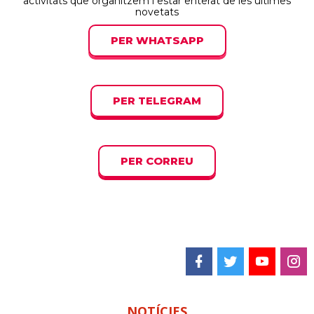
activitats que organitzem i estar enterat de les últimes
novetats
PER WHATSAPP
PER TELEGRAM
PER CORREU
NOTÍCIES