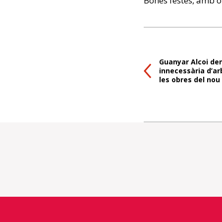
Bones festes, amb or
Guanyar Alcoi den
innecessària d’a
les obres del nou c