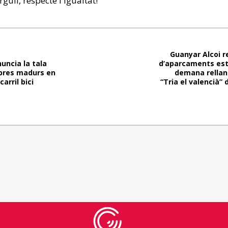
gull, respecte i igualtat!
Guanyar Alcoi r
uncia la tala
d’aparcaments esti
rbres madurs en
demana rellan
arril bici
“Tria el valencià” 