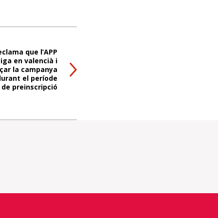
eclama que l’APP
ga en valencià i
çar la campanya
durant el període
de preinscripció