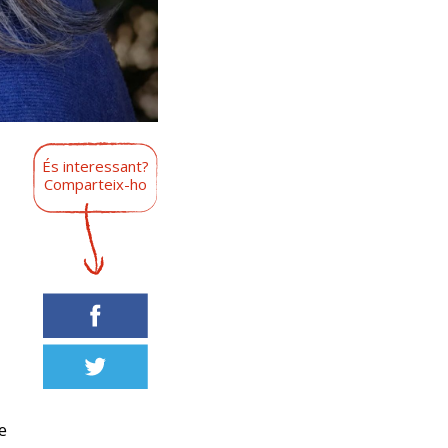
És interessant?
Comparteix-ho
e