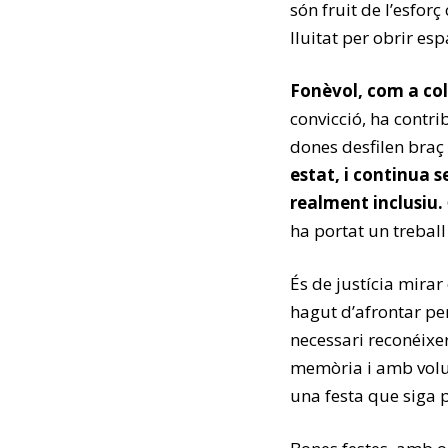
són fruit de l’esfor
lluitat per obrir esp
Fonèvol, com a col·
convicció, ha contr
dones desfilen braç 
estat, i continua s
realment inclusiu.
ha portat un trebal
És de justícia mirar
hagut d’afrontar pe
necessari reconéixe
memòria i amb volun
una festa que siga p