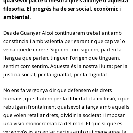
qualsevol pacte o mesura que s’allunye d’aquesta
filosofia. El progrés ha de ser social, econòmic i
ambiental.
Des de Guanyar Alcoi continuarem treballant amb
constància i amb valentia per garantir que cap veí o
veïna quede enrere. Siguem com siguem, parlen la
llengua que parlen, tinguen l’origen que tinguem,
sentim com sentim. Aquesta és la nostra lluita: per la
justícia social, per la igualtat, per la dignitat.
No ens fa vergonya dir que defensem els drets
humans, que lluitem per la llibertat i la inclusió, i que
rebutgem frontalment qualsevol aliança amb aquells
que volen retallar drets, dividir la societat i imposar
una visió monocromàtica del món. El que sí que és
vergonyós és acceptar pactes amb qui menysprea la