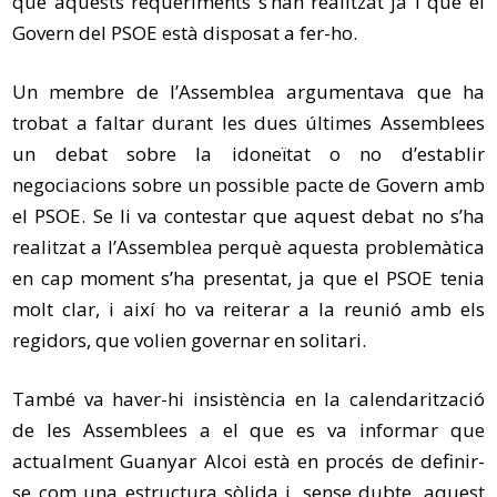
que aquests requeriments s’han realitzat ja i que el
Govern del PSOE està disposat a fer-ho.
Un membre de l’Assemblea argumentava que ha
trobat a faltar durant les dues últimes Assemblees
un debat sobre la idoneïtat o no d’establir
negociacions sobre un possible pacte de Govern amb
el PSOE. Se li va contestar que aquest debat no s’ha
realitzat a l’Assemblea perquè aquesta problemàtica
en cap moment s’ha presentat, ja que el PSOE tenia
molt clar, i així ho va reiterar a la reunió amb els
regidors, que volien governar en solitari.
També va haver-hi insistència en la
calendarització
de les Assemblees a el que es va informar que
actualment Guanyar Alcoi està en procés de definir-
se com una estructura sòlida i, sense dubte, aquest