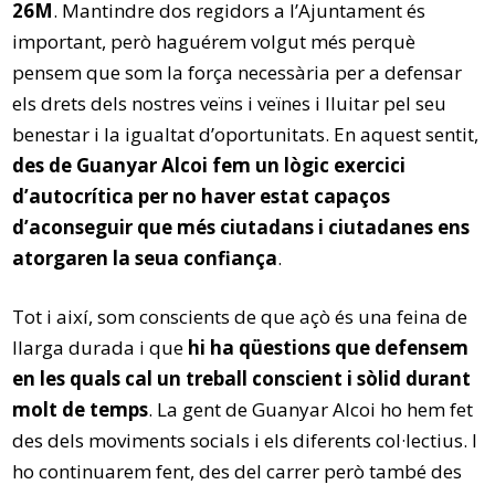
26M
. Mantindre dos regidors a l’Ajuntament és
important, però haguérem volgut més perquè
pensem que som la força necessària per a defensar
els drets dels nostres veïns i veïnes i lluitar pel seu
benestar i la igualtat d’oportunitats. En aquest sentit,
des de Guanyar Alcoi fem un lògic exercici
d’autocrítica per no haver estat capaços
d’aconseguir que més ciutadans i ciutadanes ens
atorgaren la seua confiança
.
Tot i així, som conscients de que açò és una feina de
llarga durada i que
hi ha qüestions que defensem
en les quals cal un treball conscient i sòlid durant
molt de temps
. La gent de Guanyar Alcoi ho hem fet
des dels moviments socials i els diferents col·lectius. I
ho continuarem fent, des del carrer però també des