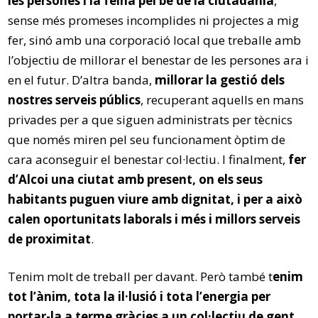
les persones i la feina pel bé de la ciutadania
,
sense més promeses incomplides ni projectes a mig
fer, sinó amb una corporació local que treballe amb
l’objectiu de millorar el benestar de les persones ara i
en el futur. D’altra banda,
millorar la gestió dels
nostres serveis públics
, recuperant aquells en mans
privades per a que siguen administrats per tècnics
que només miren pel seu funcionament òptim de
cara aconseguir el benestar col·lectiu. I finalment,
fer
d’Alcoi una ciutat amb present, on els seus
habitants puguen viure amb dignitat, i per a això
calen oportunitats laborals i més i millors serveis
de proximitat
.
Tenim molt de treball per davant. Però també t
enim
tot l’ànim, tota la il·lusió i tota l’energia per
portar-la a terme gràcies a un col·lectiu de gent