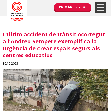
PRIMÀRIES 2026
L’últim accident de trànsit ocorregut
a l’Andreu Sempere exemplifica la
urgència de crear espais segurs als
centres educatius
30.10.2023