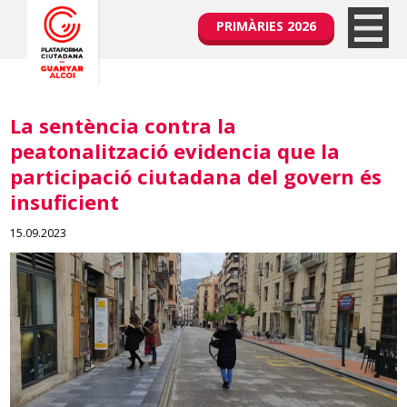
PRIMÀRIES 2026
La sentència contra la
peatonalització evidencia que la
participació ciutadana del govern és
insuficient
15.09.2023