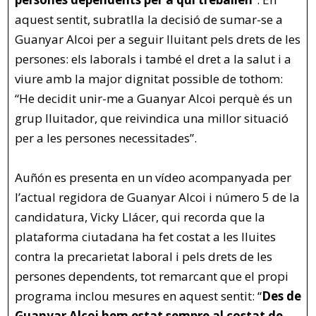
aquest sentit, subratlla la decisió de sumar-se a
Guanyar Alcoi per a seguir lluitant pels drets de les
persones: els laborals i també el dret a la salut i a
viure amb la major dignitat possible de tothom:
“He decidit unir-me a Guanyar Alcoi perquè és un
grup lluitador, que reivindica una millor situació
per a les persones necessitades”.
Auñón es presenta en un vídeo acompanyada per
l’actual regidora de Guanyar Alcoi i número 5 de la
candidatura, Vicky Llácer, qui recorda que la
plataforma ciutadana ha fet costat a les lluites
contra la precarietat laboral i pels drets de les
persones dependents, tot remarcant que el propi
programa inclou mesures en aquest sentit: “
Des de
Guanyar Alcoi hem estat sempre al costat de