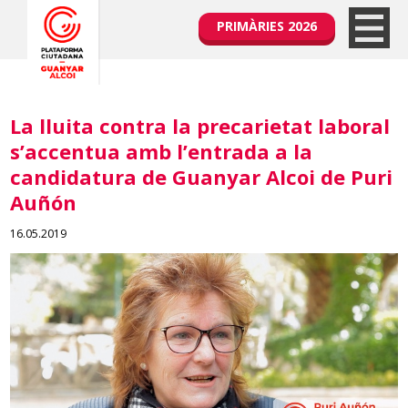
PRIMÀRIES 2026
La lluita contra la precarietat laboral
s’accentua amb l’entrada a la
candidatura de Guanyar Alcoi de Puri
Auñón
16.05.2019