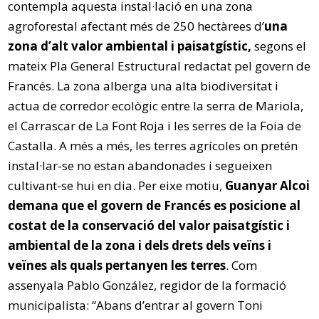
contempla aquesta instal·lació en una zona
agroforestal afectant més de 250 hectàrees d’
una
zona d’alt valor ambiental i paisatgístic,
segons el
mateix Pla General Estructural redactat pel govern de
Francés. La zona alberga una alta biodiversitat i
actua de corredor ecològic entre la serra de Mariola,
el Carrascar de La Font Roja i les serres de la Foia de
Castalla. A més a més, les terres agrícoles on pretén
instal·lar-se no estan abandonades i segueixen
cultivant-se hui en dia. Per eixe motiu,
Guanyar Alcoi
demana que el govern de Francés es posicione al
costat de la conservació del valor paisatgístic i
ambiental de la zona i dels drets dels veïns i
veïnes als quals pertanyen les terres
. Com
assenyala Pablo González, regidor de la formació
municipalista: “Abans d’entrar al govern Toni