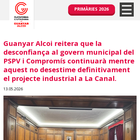
PRIMÀRIES 2026
Guanyar Alcoi reitera que la
desconfiança al govern municipal del
PSPV i Compromís continuarà mentre
aquest no desestime definitivament
el projecte industrial a La Canal.
13.05.2026