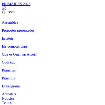
PRIMÀRIES 2026
Qui som
Assemblea
Propostes presentades
Estatuts
Els comptes clars
Què és Guanyar Alcoi?
Codi ètic
Primàries
Principis
El Programa
Activitats
Notícies
Temes