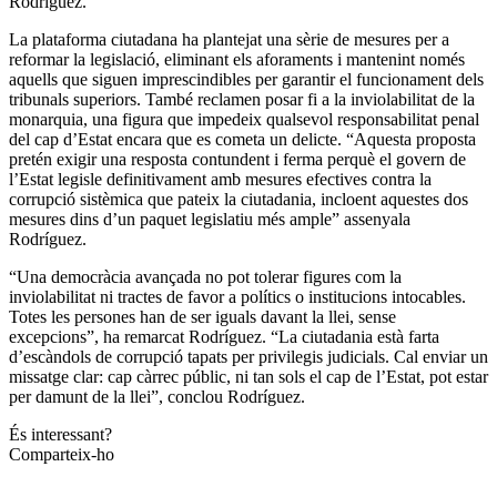
Rodríguez.
La plataforma ciutadana ha plantejat una sèrie de mesures per a
reformar la legislació, eliminant els aforaments i mantenint només
aquells que siguen imprescindibles per garantir el funcionament dels
tribunals superiors. També reclamen posar fi a la inviolabilitat de la
monarquia, una figura que impedeix qualsevol responsabilitat penal
del cap d’Estat encara que es cometa un delicte. “Aquesta proposta
pretén exigir una resposta contundent i ferma perquè el govern de
l’Estat legisle definitivament amb mesures efectives contra la
corrupció sistèmica que pateix la ciutadania, incloent aquestes dos
mesures dins d’un paquet legislatiu més ample” assenyala
Rodríguez.
“Una democràcia avançada no pot tolerar figures com la
inviolabilitat ni tractes de favor a polítics o institucions intocables.
Totes les persones han de ser iguals davant la llei, sense
excepcions”, ha remarcat Rodríguez. “La ciutadania està farta
d’escàndols de corrupció tapats per privilegis judicials. Cal enviar un
missatge clar: cap càrrec públic, ni tan sols el cap de l’Estat, pot estar
per damunt de la llei”, conclou Rodríguez.
És interessant?
Comparteix-ho