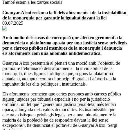
També estem a les xarxes socials
Guanyar Alcoi reclama la fi dels aforaments i de la inviolabilitat
de la monarquia per garantir la igualtat davant la llei
03.07.2025
Amb motiu dels casos de corrupció que afecten greument a la
democràcia
a plataforma aposta per una justícia sense privilegis
per a càrrecs públics ni membres de la monarquia i denuncia
els aforaments com una anomalia antidemocràtica.
Guanyar Alcoi presentarà al plenari una moció amb l’objectiu de
promoure l’eliminació dels aforaments i la inviolabilitat de la
monarquia, dues figures jurídiques que, segons la plataforma
ciutadana, atempten contra el principi d’igualtat i afavorixen la
impunitat de les elits polítiques i institucionals.
Els aforaments permeten que certes persones amb càrrecs públics
siguen jutjades per tribunals especials i no per la jurisdicció
ordinària, un fet que “genera una justícia paral·lela, més lenta i
opaca, allunyada dels valors democràtics. És inadmissible que
encara existisquen privilegis legals per a una minoria mentre la
majoria de la població ha de respondre davant la llei sense
excepcions”, ha denunciat el portaveu de Guanyar Alcoi, Sergi