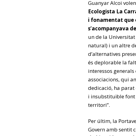
Guanyar Alcoi vole
Ecologista La Carr
i fonamentat que e
s’acompanyava de 
un de la Universitat
natural) i un altre d
d’alternatives prese
és deplorable la fa
interessos generals 
associacions, qui a
dedicació, ha parat 
i insubstituïble fon
territori”.
Per últim, la Porta
Govern amb sentit c