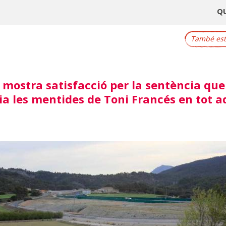
Q
També este
mostra satisfacció per la sentència que
ia les mentides de Toni Francés en tot 