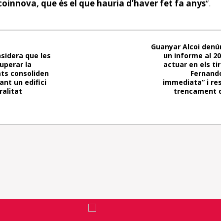
lcoinnova, que és el que hauria d’haver fet fa anys
“.
Guanyar Alcoi denún
sidera que les
un informe al 2
uperar la
actuar en els ti
jats consoliden
Fernand
ant un edifici
immediata” i res 
ralitat
trencament d’