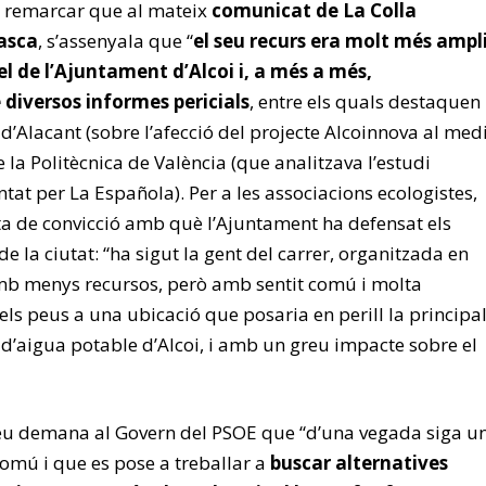
n remarcar que al mateix
comunicat de La Colla
asca
, s’assenyala que “
el seu recurs era molt més ampl
l de l’Ajuntament d’Alcoi i, a més a més,
diversos informes pericials
, entre els quals destaquen
 d’Alacant (sobre l’afecció del projecte Alcoinnova al med
e la Politècnica de València (que analitzava l’estudi
ntat per La Española). Per a les associacions ecologistes,
lta de convicció amb què l’Ajuntament ha defensat els
de la ciutat: “ha sigut la gent del carrer, organitzada en
mb menys recursos, però amb sentit comú i molta
els peus a una ubicació que posaria en perill la principa
t d’aigua potable d’Alcoi, i amb un greu impacte sobre el
veu demana al Govern del PSOE que “d’una vegada siga u
omú i que es pose a treballar a
buscar alternatives