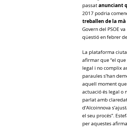
passat
anunciant q
2017 podria comença
treballen de la mà
Govern del PSOE va 
qüestió en febrer d
La plataforma ciut
afirmar que “el que
legal i no complix 
paraules s’han demos
aquell moment que “
actuació és legal o n
parlat amb claredat 
d’Alcoinnova s’ajust
el seu procés”. Est
per aquestes afirma