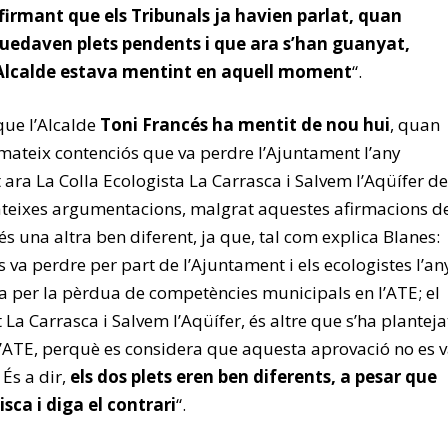
irmant que els Tribunals ja havien parlat, quan
uedaven plets pendents i que ara s’han guanyat,
Alcalde estava mentint en aquell moment
“.
que l’Alcalde
Toni Francés ha mentit de nou hui
, quan
mateix contenciós que va perdre l’Ajuntament l’any
 ara La Colla Ecologista La Carrasca i Salvem l’Aqüífer de
teixes argumentacions, malgrat aquestes afirmacions d
t és una altra ben diferent, ja que, tal com explica Blanes:
s va perdre per part de l’Ajuntament i els ecologistes l’an
va per la pèrdua de competències municipals en l’ATE; el
La Carrasca i Salvem l’Aqüífer, és altre que s’ha planteja
 l’ATE, perquè es considera que aquesta aprovació no es 
 És a dir,
els dos plets eren ben diferents, a pesar que
sca i diga el contrari
“.