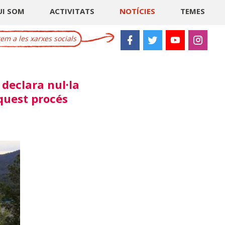
UI SOM
ACTIVITATS
NOTÍCIES
TEMES
m a les xarxes socials
 declara nul·la
aquest procés