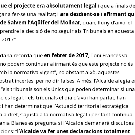
ue el projecte era absolutament legal
i que a finals de
r a fer-se una realitat; i
ara desdient-se i afirmant qu
 de Salvem l’Aqüífer del Molinar
, quan, lluny d’això, el
prendre la decisió de no seguir als Tribunals en aquesta
e 2017″.
adana recorda que
en febrer de 2017
, Toni Francés va
 no podem continuar afirmant és que este projecte no és
amb la normativa vigent”, no obstant això, aquestes
trat incertes, per no dir falses. A més, l’Alcalde afegia e
els tribunals són els únics que poden determinar si una
o és legal. I els tribunals el dia d’avui han parlat, han
i han determinat que l’Actuació territorial estratègica
a a dret, s’ajusta a la normativa legal i per tant continua
efania Blanes es pregunta si l’Alcalde demanarà disculpes
cions: “
l’Alcalde va fer unes declaracions totalment