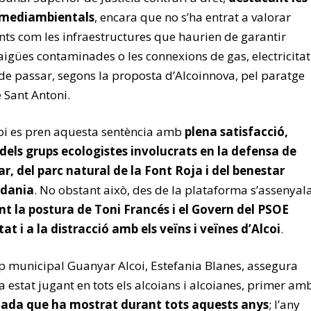
s mediambientals
, encara que no s’ha entrat a valorar
s com les infraestructures que haurien de garantir
igües contaminades o les connexions de gas, electricitat
de passar, segons la proposta d’Alcoinnova, pel paratge
e Sant Antoni.
oi es pren aquesta sentència amb
plena satisfacció,
 dels grups ecologistes involucrats en la defensa de
ar, del parc natural de la Font Roja i del benestar
adania
. No obstant això, des de la plataforma s’assenyal
nt la postura de Toni Francés i el Govern del PSOE
at i a la distracció amb els veïns i veïnes d’Alcoi
.
p municipal Guanyar Alcoi, Estefania Blanes, assegura
 estat jugant en tots els alcoians i alcoianes, primer am
lada que ha mostrat durant tots aquests anys
; l’any