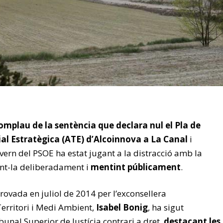
omplau de la sentència que declara nul el Pla de
rial Estratègica (ATE) d’Alcoinnova a La Canal
i
vern del PSOE ha estat jugant a la distracció amb la
nt-la deliberadament i
mentint públicament
.
rovada en juliol de 2014 per l’exconsellera
Territori i Medi Ambient,
Isabel Bonig
, ha sigut
unal Superior de Justícia contrari a dret,
destacant les