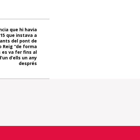
cia que hi havia
015 que instava a
rants del pont de
o Reig “de forma
es va fer fins al
un d’ells un any
després