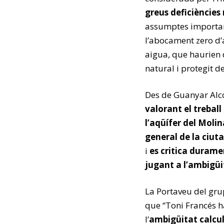
greus deficièncie
assumptes important
l’abocament zero d’a
aigua, que haurien 
natural i protegit d
Des de Guanyar Alc
valorant el treball
l’aqüífer del Molin
general de la ciut
i
es critica durame
jugant a l’ambigüit
La Portaveu del gru
que “Toni Francés ha
l’
ambigüitat calcu