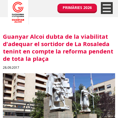
PRIMÀRIES 2026
Guanyar Alcoi dubta de la viabilitat
d’adequar el sortidor de La Rosaleda
tenint en compte la reforma pendent
de tota la plaça
28.09.2017