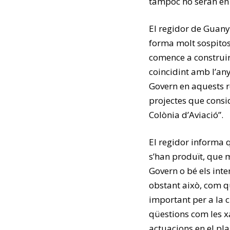
tampoc ho seran en
El regidor de Guany
forma molt sospitos
comence a construir-
coincidint amb l’any
Govern en aquests r
projectes que consid
Colònia d’Aviació”.
El regidor informa 
s’han produït, que m
Govern o bé els inte
obstant això, com q
important per a la c
qüestions com les x
actuacions en el pla