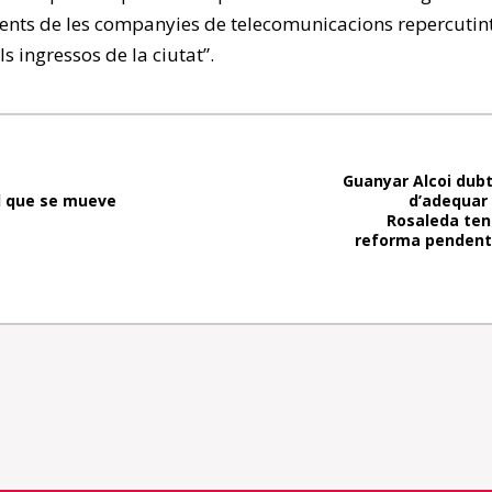
nents de les companyies de telecomunicacions repercutin
s ingressos de la ciutat”.
Guanyar Alcoi dubta
 El que se mueve
d’adequar 
Rosaleda ten
reforma pendent 