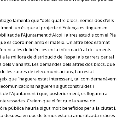
tiago lamenta que “dels quatre blocs, només dos d’ells
alment: un és que al projecte d’Entença es tinguen en
ilitat de l’Ajuntament d’Alcoi i altres estudis com el Pla
rquè es coordinen amb el mateix. Un altre bloc estimat
ferent a les deficiències en la informació al documents
 a la millora de distribució de l’espai als carrers per tal
s dels vianants. Les demandes dels altres dos blocs, que
 de les xarxes de telecomunicacions, han estat
geix que “haguera estat interessant, tal com demanàvem
elecomunicacions hagueren sigut construïdes i
t de l’Ajuntament i que, posteriorment, es llogaren a
nteressades. Creiem que el fet que la xarxa de
ra pública hauria sigut molt beneficiós per a la ciutat i,
a despesa en poc de temps estaria amortitzada gràcies