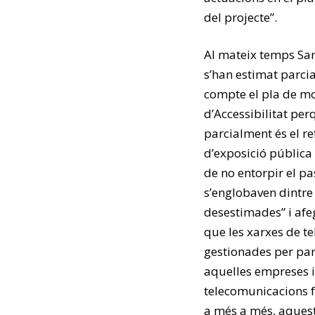
del projecte”.
Al mateix temps San
s’han estimat parci
compte el pla de mob
d’Accessibilitat pe
parcialment és el re
d’exposició pública i
de no entorpir el pa
s’englobaven dintre
desestimades” i afe
que les xarxes de t
gestionades per par
aquelles empreses i
telecomunicacions fó
a més a més, aquest