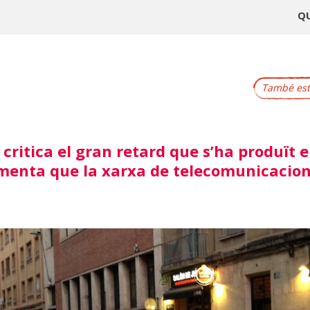
Q
També este
critica el gran retard que s’ha produït 
amenta que la xarxa de telecomunicacion