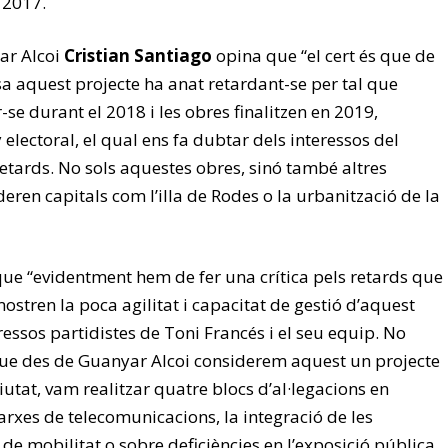
 2017.
ar Alcoi
Cristian Santiago
opina que “el cert és que de
a aquest projecte ha anat retardant-se per tal que
se durant el 2018 i les obres finalitzen en 2019,
 electoral, el qual ens fa dubtar dels interessos del
etards. No sols aquestes obres, sinó també altres
eren capitals com l’illa de Rodes o la urbanització de la
que “evidentment hem de fer una crítica pels retards que
ostren la poca agilitat i capacitat de gestió d’aquest
ressos partidistes de Toni Francés i el seu equip. No
ue des de Guanyar Alcoi considerem aquest un projecte
iutat, vam realitzar quatre blocs d’al·legacions en
arxes de telecomunicacions, la integració de les
 de mobilitat o sobre deficiències en l’exposició pública