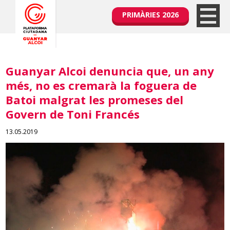
PRIMÀRIES 2026
Guanyar Alcoi denuncia que, un any
més, no es cremarà la foguera de
Batoi malgrat les promeses del
Govern de Toni Francés
13.05.2019