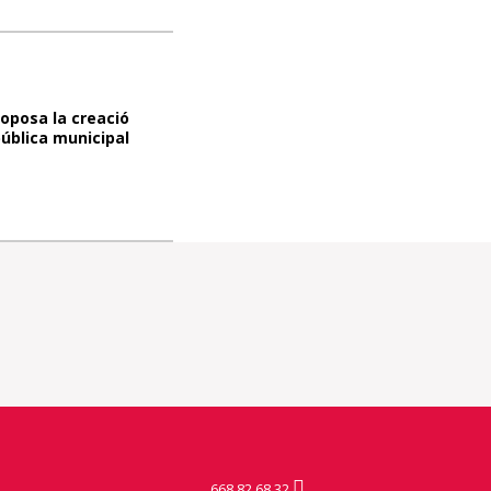
oposa la creació
ública municipal
668 82 68 32