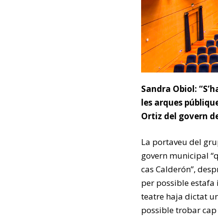
Sandra Obiol: “S’ha
les arques públiqu
Ortiz del govern 
La portaveu del gru
govern municipal “q
cas Calderón”, despr
per possible estafa 
teatre haja dictat 
possible trobar cap 