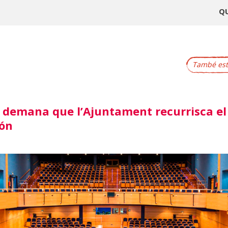
Q
També este
 demana que l’Ajuntament recurrisca e
rón