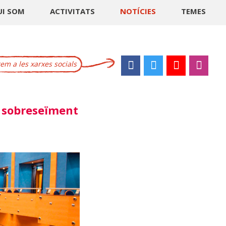
UI SOM
ACTIVITATS
NOTÍCIES
TEMES
m a les xarxes socials
l sobreseïment