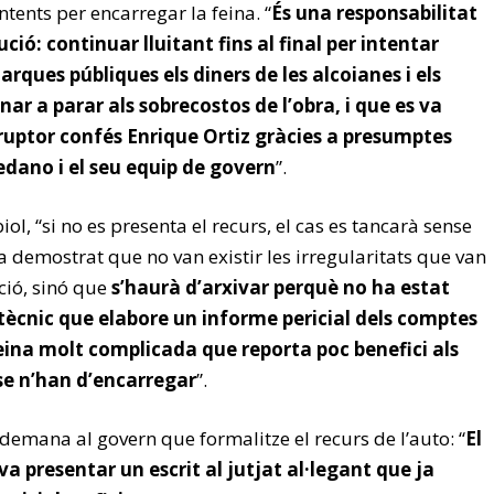
 intents per encarregar la feina. “
És una responsabilitat
ució: continuar lluitant fins al final per intentar
 arques públiques els diners de les alcoianes i els
ar a parar als sobrecostos de l’obra, i que es va
uptor confés Enrique Ortiz gràcies a presumptes
Sedano i el seu equip de govern
”.
ol, “si no es presenta el recurs, el cas es tancarà sense
ja demostrat que no van existir les irregularitats que van
ció, sinó que
s’haurà d’arxivar perquè no ha estat
 tècnic que elabore un informe pericial dels comptes
feina molt complicada que reporta poc benefici als
se n’han d’encarregar
”.
 demana al govern que formalitze el recurs de l’auto: “
El
a presentar un escrit al jutjat al·legant que ja