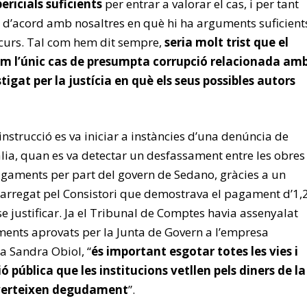
ericials suficients
per entrar a valorar el cas, i per tant
d’acord amb nosaltres en què hi ha arguments suficient
ecurs. Tal com hem dit sempre,
seria molt trist que el
m l’únic cas de presumpta corrupció relacionada am
tigat per la justícia en què els seus possibles autors
instrucció es va iniciar a instàncies d’una denúncia de
alia, quan es va detectar un desfassament entre les obres
agaments per part del govern de Sedano, gràcies a un
carregat pel Consistori que demostrava el pagament d’1,
e justificar. Ja el Tribunal de Comptes havia assenyalat
ents aprovats per la Junta de Govern a l’empresa
 a Sandra Obiol, “
és important esgotar totes les vies i
ó pública que les institucions vetllen pels diners de la
inverteixen degudament
”.