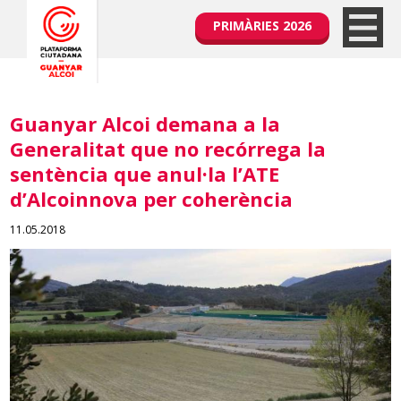
PRIMÀRIES 2026
Guanyar Alcoi demana a la
Generalitat que no recórrega la
sentència que anul·la l’ATE
d’Alcoinnova per coherència
11.05.2018