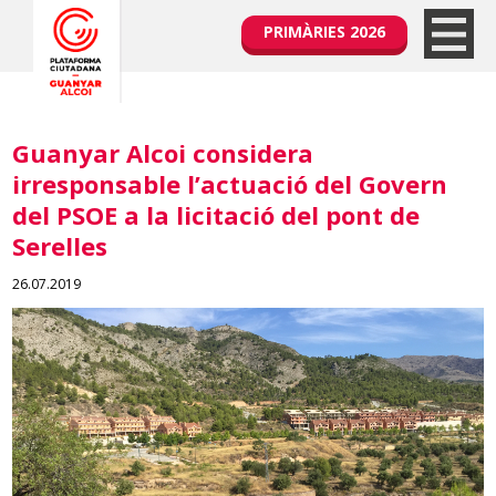
PRIMÀRIES 2026
Guanyar Alcoi considera
irresponsable l’actuació del Govern
del PSOE a la licitació del pont de
Serelles
26.07.2019