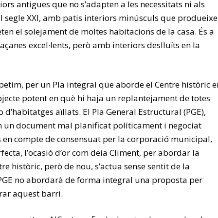
iors antigues que no s’adapten a les necessitats ni als
el segle XXI, amb patis interiors minúsculs que produeix
ten el solejament de moltes habitacions de la casa. És a
çanes excel·lents, però amb interiors deslluïts en la
petim, per un Pla integral que aborde el Centre històric e
jecte potent en què hi haja un replantejament de totes
 no d’habitatges aïllats. El Pla General Estructural (PGE),
en un document mal planificat políticament i negociat
ics en compte de consensuat per la corporació municipal,
rfecta, l’ocasió d’or com deia Climent, per abordar la
re històric, però de nou, s’actua sense sentit de la
 PGE no abordarà de forma integral una proposta per
rar aquest barri.