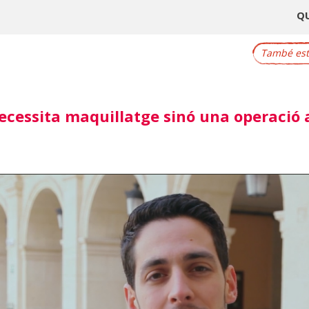
Q
També este
necessita maquillatge sinó una operació