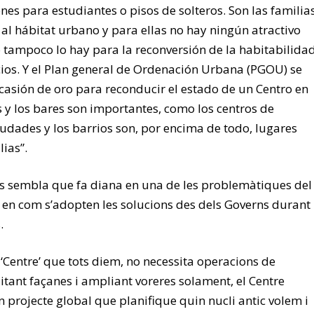
nes para estudiantes o pisos de solteros. Son las familia
 al hábitat urbano y para ellas no hay ningún atractivo
mo tampoco lo hay para la reconversión de la habitabilida
icios. Y el Plan general de Ordenación Urbana (PGOU) se
asión de oro para reconducir el estado de un Centro en
s y los bares son importantes, como los centros de
ciudades y los barrios son, por encima de todo, lugares
ias”.
s sembla que fa diana en una de les problemàtiques del
 i en com s’adopten les solucions des dels Governs durant
.
el ‘Centre’ que tots diem, no necessita operacions de
itant façanes i ampliant voreres solament, el Centre
n projecte global que planifique quin nucli antic volem i