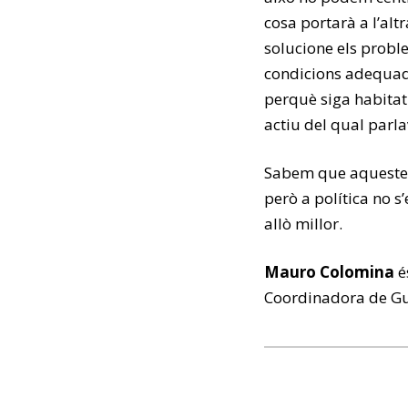
cosa portarà a l’al
solucione els problem
condicions adequade
perquè siga habitat
actiu del qual parl
Sabem que aquestes 
però a política no s’
allò millor.
Mauro Colomina
é
Coordinadora de Gu