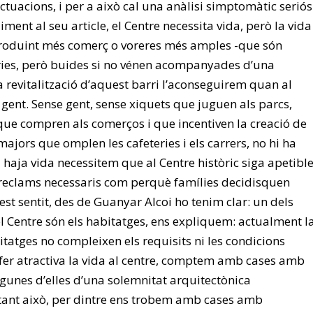
tuacions, i per a això cal una anàlisi simptomàtic seriós
iment al seu article, el Centre necessita vida, però la vida
troduint més comerç o voreres més amples -que són
ries, però buides si no vénen acompanyades d’una
la revitalització d’aquest barri l’aconseguirem quan al
 gent. Sense gent, sense xiquets que juguen als parcs,
 que compren als comerços i que incentiven la creació de
majors que omplen les cafeteries i els carrers, no hi ha
 haja vida necessitem que al Centre històric siga apetibl
s reclams necessaris com perquè famílies decidisquen
uest sentit, des de Guanyar Alcoi ho tenim clar: un dels
 Centre són els habitatges, ens expliquem: actualment l
tatges no compleixen els requisits ni les condicions
er atractiva la vida al centre, comptem amb cases amb
lgunes d’elles d’una solemnitat arquitectònica
tant això, per dintre ens trobem amb cases amb