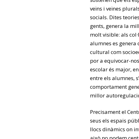
veïns i veïnes plural
socials. Dites teori
gents, genera la mil
molt visible: als col
alumnes es genera qu
cultural com socioe
por a equivocar-nos 
escolar és major, en
entre els alumnes, 
comportament genera
millor autoregulació
Precisament el Centr
seus els espais públ
llocs dinàmics on in
això no podem centr