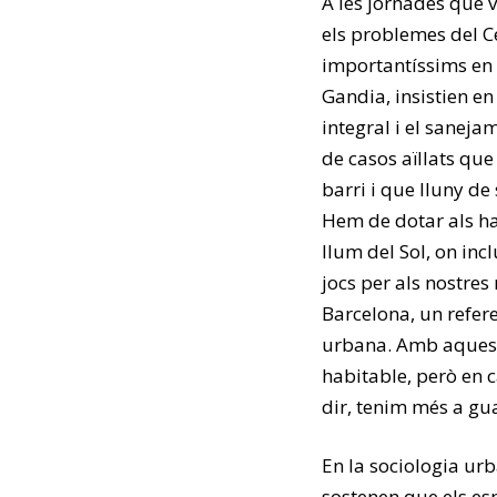
A les jornades que 
els problemes del Ce
importantíssims en l
Gandia, insistien e
integral i el sanejam
de casos aïllats que
barri i que lluny de
Hem de dotar als hab
llum del Sol, on inc
jocs per als nostres
Barcelona, un refere
urbana. Amb aqueste
habitable, però en c
dir, tenim més a gu
En la sociologia urb
sostenen que els es