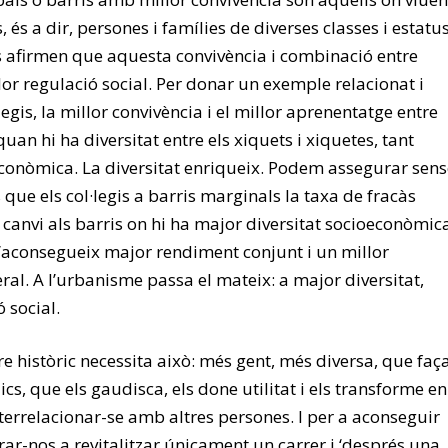
s, és a dir, persones i famílies de diverses classes i estatu
es afirmen que aquesta convivència i combinació entre
lor regulació social. Per donar un exemple relacionat i
·legis, la millor convivència i el millor aprenentatge entre
an hi ha diversitat entre els xiquets i xiquetes, tant
conòmica. La diversitat enriqueix. Podem assegurar sens
que els col·legis a barris marginals la taxa de fracàs
 canvi als barris on hi ha major diversitat socioeconòmic
s’aconsegueix major rendiment conjunt i un millor
l. A l’urbanisme passa el mateix: a major diversitat,
 social.
e històric necessita això: més gent, més diversa, que faç
ics, que els gaudisca, els done utilitat i els transforme en
terrelacionar-se amb altres persones. I per a aconseguir
ar-nos a revitalitzar únicament un carrer i ‘després una