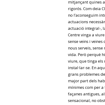
mitjançant quines ac
rigorós. Com deia Cl
no l’aconseguim in
actuacions necessà
actuació integral-, 
Centre vinga a viure
sense veïns i veïnes
nous serveis, sense 
vida. Però perquè hi
viure, que tinga el
instal·lar-se. En aq
grans problemes del
major part dels habi
mínimes com per a f
façanes antigues, a
sensacional, no obs