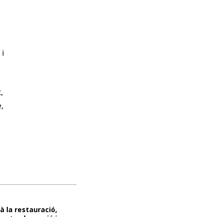
 i
,
,
 la restauració,