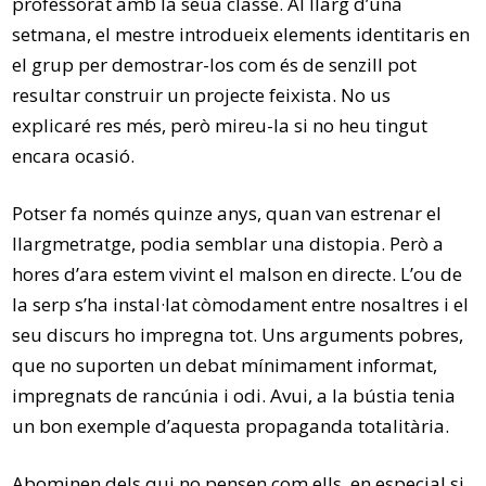
professorat amb la seua classe. Al llarg d’una
setmana, el mestre introdueix elements identitaris en
el grup per demostrar-los com és de senzill pot
resultar construir un projecte feixista. No us
explicaré res més, però mireu-la si no heu tingut
encara ocasió.
Potser fa només quinze anys, quan van estrenar el
llargmetratge, podia semblar una distopia. Però a
hores d’ara estem vivint el malson en directe. L’ou de
la serp s’ha instal·lat còmodament entre nosaltres i el
seu discurs ho impregna tot. Uns arguments pobres,
que no suporten un debat mínimament informat,
impregnats de rancúnia i odi. Avui, a la bústia tenia
un bon exemple d’aquesta propaganda totalitària.
Abominen dels qui no pensen com ells, en especial si