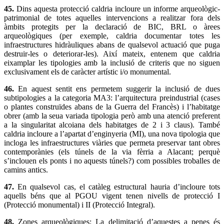
45.
Dins aquesta protecció caldria incloure un informe arqueològic-
patrimonial de totes aquelles intervencions a realitzar fora dels
àmbits protegits per la declaració de BIC, BRL o àrees
arqueològiques (per exemple, caldria documentar totes les
infraestructures hidràuliques abans de qualsevol actuació que puga
destruir-les o deteriorar-les). Així mateix, entenem que caldria
eixamplar les tipologies amb la inclusió de criteris que no siguen
exclusivament els de caràcter artístic i/o monumental.
46.
En aquest sentit ens permetem suggerir la inclusió de dues
subtipologies a la categoria MA3: l’arquitectura preindustrial (cases
o plantes construïdes abans de la Guerra del Francès) i l’habitatge
obrer (amb la seua variada tipologia però amb una atenció preferent
a la singularitat alcoiana dels habitatges de 2 i 3 claus). També
caldria incloure a l’apartat d’enginyeria (MI), una nova tipologia que
incloga les infraestructures viàries que permeta preservar tant obres
contemporànies (els túnels de la via fèrria a Alacant; perquè
s’inclouen els ponts i no aquests túnels?) com possibles troballes de
camins antics.
47.
En qualsevol cas, el catàleg estructural hauria d’incloure tots
aquells béns que al PGOU vigent tenen nivells de protecció I
(Protecció monumental) i II (Protecció Integral).
48.
Zones arqueològiques: La delimitació d’aquestes a penes és