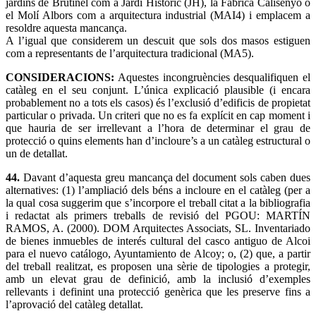
jardins de Brutinel com a Jardí Històric (JH), la Fabrica Calisenyo o
el Molí Albors com a arquitectura industrial (MAI4) i emplacem a
resoldre aquesta mancança.
A l’igual que considerem un descuit que sols dos masos estiguen
com a representants de l’arquitectura tradicional (MA5).
CONSIDERACIONS:
Aquestes incongruències desqualifiquen el
catàleg en el seu conjunt. L’única explicació plausible (i encara
probablement no a tots els casos) és l’exclusió d’edificis de propietat
particular o privada. Un criteri que no es fa explícit en cap moment i
que hauria de ser irrellevant a l’hora de determinar el grau de
protecció o quins elements han d’incloure’s a un catàleg estructural o
un de detallat.
44.
Davant d’aquesta greu mancança del document sols caben dues
alternatives: (1) l’ampliació dels béns a incloure en el catàleg (per a
la qual cosa suggerim que s’incorpore el treball citat a la bibliografia
i redactat als primers treballs de revisió del PGOU: MARTÍN
RAMOS, A. (2000). DOM Arquitectes Associats, SL. Inventariado
de bienes inmuebles de interés cultural del casco antiguo de Alcoi
para el nuevo catálogo, Ayuntamiento de Alcoy; o, (2) que, a partir
del treball realitzat, es proposen una sèrie de tipologies a protegir,
amb un elevat grau de definició, amb la inclusió d’exemples
rellevants i definint una protecció genèrica que les preserve fins a
l’aprovació del catàleg detallat.