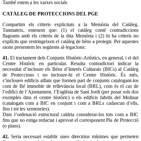
També estem a les xarxes socials
CATÀLEG DE PROTECCIONS DEL PGE
Compartim els criteris explicitats a la Memòria del Catàleg.
Tanmateix, entenem que: (1) el catàleg conté contradiccions
flagrants amb els criteris de la dita Memòria i (2) hi ha criteris no
explícits que restringeixen el catàleg de béns a protegir. Per aquestes
raons presentem les següents al·legacions:
41.
El tractament dels Conjunts Històric-Artístics, en general, i el del
Centre Històric en particular. Resulta contradictori indicar la
necessitat d’incloure els Béns d’Interés Culturals (BICs) al Catàleg
de Proteccions i no incloure-hi el Centre Històric. És més,
s’inclouen edificis aïllats que formen part de conjunts catalogant-los
com de Bé immoble de rellevància local (BRL), com és el cas de
l’edifici de l’Ajuntament, l’Església de Sant Jordi (per posar sols dos
exemples dins el centre històric) o els edificis fabrils del Molinar
(catalogats com a BIC en conjunt i com a BRLs cadascun d’ells,
fins i tot les xemeneies).
Dins l’ordenació estructural caldria considerar-los tots com a BIC
fins que no estiga redactat i aprovat el corresponent Pla de Protecció
(o plans).
42.
Seria necessari establir unes directrius mínimes que permeten