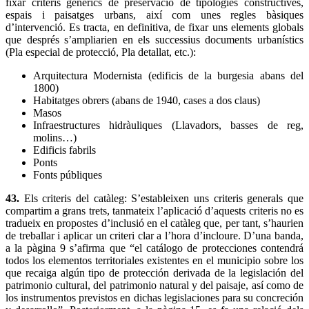
fixar criteris genèrics de preservació de tipologies constructives,
espais i paisatges urbans, així com unes regles bàsiques
d’intervenció. Es tracta, en definitiva, de fixar uns elements globals
que després s’ampliarien en els successius documents urbanístics
(Pla especial de protecció, Pla detallat, etc.):
Arquitectura Modernista (edificis de la burgesia abans del
1800)
Habitatges obrers (abans de 1940, cases a dos claus)
Masos
Infraestructures hidràuliques (Llavadors, basses de reg,
molins…)
Edificis fabrils
Ponts
Fonts públiques
43.
Els criteris del catàleg: S’estableixen uns criteris generals que
compartim a grans trets, tanmateix l’aplicació d’aquests criteris no es
tradueix en propostes d’inclusió en el catàleg que, per tant, s’haurien
de treballar i aplicar un criteri clar a l’hora d’incloure. D’una banda,
a la pàgina 9 s’afirma que “el catálogo de protecciones contendrá
todos los elementos territoriales existentes en el municipio sobre los
que recaiga algún tipo de protección derivada de la legislación del
patrimonio cultural, del patrimonio natural y del paisaje, así como de
los instrumentos previstos en dichas legislaciones para su concreción