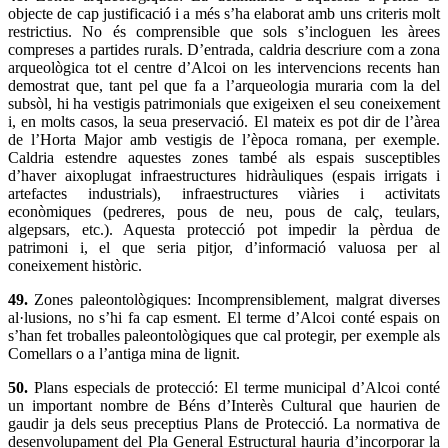
objecte de cap justificació i a més s’ha elaborat amb uns criteris molt
restrictius. No és comprensible que sols s’incloguen les àrees
compreses a partides rurals. D’entrada, caldria descriure com a zona
arqueològica tot el centre d’Alcoi on les intervencions recents han
demostrat que, tant pel que fa a l’arqueologia muraria com la del
subsòl, hi ha vestigis patrimonials que exigeixen el seu coneixement
i, en molts casos, la seua preservació. El mateix es pot dir de l’àrea
de l’Horta Major amb vestigis de l’època romana, per exemple.
Caldria estendre aquestes zones també als espais susceptibles
d’haver aixoplugat infraestructures hidràuliques (espais irrigats i
artefactes industrials), infraestructures viàries i activitats
econòmiques (pedreres, pous de neu, pous de calç, teulars,
algepsars, etc.). Aquesta protecció pot impedir la pèrdua de
patrimoni i, el que seria pitjor, d’informació valuosa per al
coneixement històric.
49.
Zones paleontològiques: Incomprensiblement, malgrat diverses
al·lusions, no s’hi fa cap esment. El terme d’Alcoi conté espais on
s’han fet troballes paleontològiques que cal protegir, per exemple als
Comellars o a l’antiga mina de lignit.
50.
Plans especials de protecció: El terme municipal d’Alcoi conté
un important nombre de Béns d’Interès Cultural que haurien de
gaudir ja dels seus preceptius Plans de Protecció. La normativa de
desenvolupament del Pla General Estructural hauria d’incorporar la