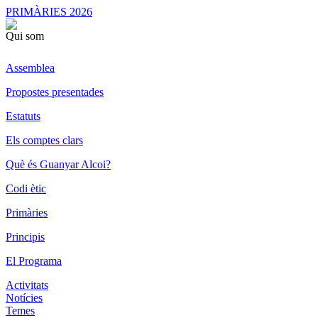
PRIMÀRIES 2026
Qui som
Assemblea
Propostes presentades
Estatuts
Els comptes clars
Què és Guanyar Alcoi?
Codi ètic
Primàries
Principis
El Programa
Activitats
Notícies
Temes