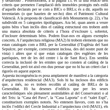
y desarrollo”. Posteriorment, a la pàgina 15, es fa una relació dels
criteris que permeten l’ampliació dels immobles protegits més enllà
d’aquells declarats per se com a BICs o BRLs; és a dir, aquells no
inventariats (o que haurien de ser-ho) dins el Patrimoni Cultural
Valencià. A la proposta de classificació dels Monuments (p. 22), s’ha
subdividit en 5 categories tipològiques. Ara bé, quan anem a veure
quins béns s’han inclòs dins el catàleg estructural ens trobem amb
una manca absoluta de criteris a l’hora d’excloure i, sobretot,
d’incloure determinats béns. Podem fixar-nos en alguns exemples
concrets. A l’arquitectura religiosa (MA2) hi trobem elements que no
estan catalogats com a BRL per la Generalitat (l’Església del Sant
Sepulcre, per exemple, correctament inclosa, des del nostre punt de
vista) i altres que sí que estan catalogats (les esglésies de les
parròquies, tret de les del centre i la de Sant Roc). Ens sembla
correcta la inclusió de les ermites que no consten al catàleg de la
Generalitat, però tot això ens duu pensar que no hi ha un criteri clar i
rigorós en aquest aspecte.
Aquesta incongruència es posa amplament de manifest a la categoria
d’arquitectura residencial (MA3). Sols hi ha inclosos dos edificis
que, a més, no es troben recollits al catàleg de BRLs de la
Generalitat. Hi ha desenes d’edificis que per les seues
característiques són plenament assimilables al del Conservatori o al
del Teix: la “Casa del Pavo”, la “Casa Laporta” o el “xalet Espí”,
constitueixen exemples notoris. No entenem llavors, com no s’ha
inclòs l’edifici del Cercle Industrial a l’arquitectura civil (MAI1), els