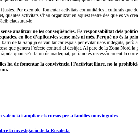
 i justes. Per exemple, fomentar activitats comunitàries i culturals que 
t, quantes activitats s’han organitzat en aquest teatre des que es va crear
cil: clausurar-lo.
se analitzar-ne les conseqüències. És responsabilitat dels polítics
quades, en lloc d’aplicar-les sense més ni més. Perquè no és la p
 barri de la Sang ja es van tancar espais per evitar usos indeguts, però 
a que genera l’efecte contrari al desitjat. Al parc de la Zona Nord la p
 ràpida quan se’n fa un ús inadequat, però no és necessàriament la corre
lics ha de fomentar la convivència i l’activitat lliure, no la prohib
hom.
valencià i ampliar els cursos per a famílies nouvingudes
re la investigació de la Rosaleda