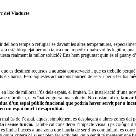
c del Viaducte
r del bon temps o refugiar-se davant les altes temperatures, especialmen
hom, ara està bloquejat per una tanca que impedix qualsevol ús legítim, 
uesta realment la millor solució? Ens hem preguntat quin és el guany d’
 que es destinen recursos a aquesta conservació i que es treballe perquè
ls barris. Però aquestes actuacions haurien de servir per a fer-los més a
loc de millorar l’ús dels espais, el limiten. La instal·lació d’una nova t
me o brutícia, el veïnat volguera una solució. No obstant això,
tancar 
dua d’un espai públic funcional que podria haver servit per a ince
en un espai mort i desaprofitat.
 mal ús de l’espai, aquest simplement es desplaçarà a altres zones del p
a i sense funció.
També cal considerar l’impacte visual i psicològic d’
s limita l’accés a una zona que hauria de ser d’ús comunitari, es corre el
 quins criteris? I si es volen fer activitats, quin sentit té mantenir una 