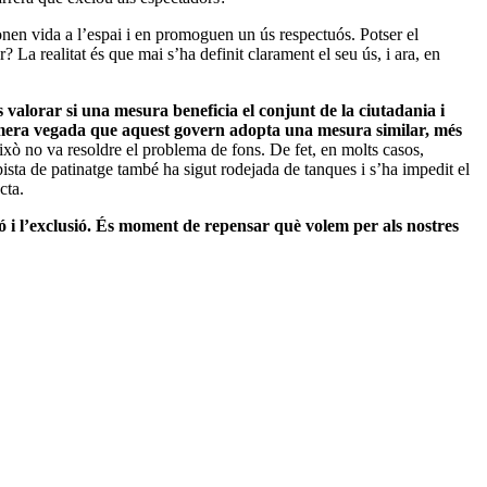
donen vida a l’espai i en promoguen un ús respectuós. Potser el
? La realitat és que mai s’ha definit clarament el seu ús, i ara, en
 valorar si una mesura beneficia el conjunt de la ciutadania i
rimera vegada que aquest govern adopta una mesura similar, més
això no va resoldre el problema de fons. De fet, en molts casos,
ista de patinatge també ha sigut rodejada de tanques i s’ha impedit el
cta.
ició i l’exclusió. És moment de repensar què volem per als nostres