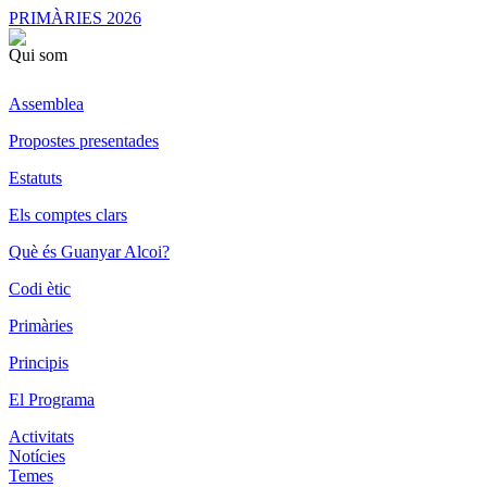
PRIMÀRIES 2026
Qui som
Assemblea
Propostes presentades
Estatuts
Els comptes clars
Què és Guanyar Alcoi?
Codi ètic
Primàries
Principis
El Programa
Activitats
Notícies
Temes