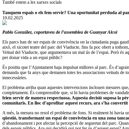
També estem a les xarxes socials
Tanquem espais o els fem servir? Una oportunitat perduda al par
10.02.2025
Pablo González, coportaveu de l’assemblea de Guanyar Alcoi
Els parcs han de ser espais de convivència on la ciutadania puga gaudi
això, el xicotet teatre del parc del Viaducte, fins fa poc obert a tot
Veïnal del Viaducte, que argumentava un mal ús de l’espai. Però és aq
per donar vida a un espai públic?
És positiu que l’Ajuntament haja impulsat millores al parc. És d’agrair
demanda que fa anys que demanen totes les associacions veïnals de tots e
innecessàries.
El problema arriba quan aquestes intervencions inclouen mesures que, en l
completament. És comprensible que, si hi havia problemes de vandalis
feien servir de manera respectuosa. Aquesta decisió suposa la pèr
comunitaris. En lloc d’aprofitar aquest recurs, ara s’ha convertit 
A més, la mesura no resol el problema de fons. Si realment hi havia un
qüestió, transformant un espai de convivència en una zona tancad
d’abandonament i pot afectar la percepció de seguretat del parc. Quan e
dels espais públics. Ara qui decidirà qui pot fer ús d’aquest espai? Amb