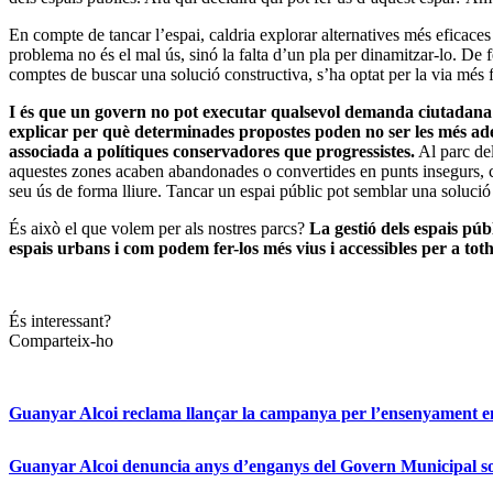
En compte de tancar l’espai, caldria explorar alternatives més eficaces
problema no és el mal ús, sinó la falta d’un pla per dinamitzar-lo. De fe
comptes de buscar una solució constructiva, s’ha optat per la via més fà
I és que un govern no pot executar qualsevol demanda ciutadana sen
explicar per què determinades propostes poden no ser les més ade
associada a polítiques conservadores que progressistes.
Al parc del
aquestes zones acaben abandonades o convertides en punts insegurs, cos
seu ús de forma lliure. Tancar un espai públic pot semblar una solució
És això el que volem per als nostres parcs?
La gestió dels espais púb
espais urbans i com podem fer-los més vius i accessibles per a tot
És interessant?
Comparteix-ho
Guanyar Alcoi reclama llançar la campanya per l’ensenyament en 
Guanyar Alcoi denuncia anys d’enganys del Govern Municipal sob