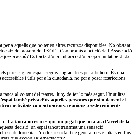
t per a aquells que no tenen altres recursos disponibles. No obstant
una decisió del govern del PSOE i Compromís a petició de l’Associació
aquesta acció? Es tracta d’una millora o d’una oportunitat perduda
 els parcs siguen espais segurs i agradables per a tothom. És una
ccessibles i útils per a la ciutadania, no per a posar restriccions
anca al voltant del teatret, lluny de fer-lo més segur, l’inutilitza
l’espai també priva d’ús aquelles persones que simplement el
ntivar activitats com actuacions, reunions o esdeveniments
arc.
La tanca no és més que un pegat que no ataca l’arrel de la
aquesta decisió: un espai tancat transmet una sensació
 risc de fomentar l’exclusió social i de generar desigualtats en l’ús
barrera que exclou als espectadors?