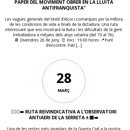
PAPER DEL MOVIMENT OBRER EN LA LLUITA
ANTIFRANQUISTA”
Les vagues generals del tèxtil d’Alcoi i comarques per la millora
de les condicions de vida a finals de la dictadura. Una ruta
interessant que ens mostrarà la lluita i les dificultats de la gent
treballadora a mitjans dels anys setanta (del 73 al 76).
📆 Divendres 26 de juny ⏰ Inici : 19.00 hores 📍Punt
d’encontre: Patí […]
28
MARÇ
🚶🏽‍♀️‍➡️ RUTA REIVINDICATIVA A L’OBSERVATORI
ANTIAERI DE LA SERRETA🚶🏾‍➡️
Una de les restes més singulars de la Guerra Civil a la nostra