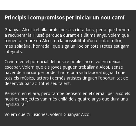
Principis i compromisos per iniciar un nou camí
Guanyar Alcoi treballa amb i per als ciutadans, per a que tornem
a recuperar la il·lusió perduda durant els últims anys. Volem que
torneu a creure en Alcoi, en la possibilitat d’una ciutat millor,
més solidària, honrada i que siga un lloc on tots i totes estigam
integrats.
Creiem en el potencial del nostre poble i no el volem deixar
escapar. Volem que els joves puguen treballar a Alcoi, sense
haver de marxar per poder tindre una vida laboral digna. I que
tots els músics, actors i demés artistes tinguen l’oportunitat de
desenvolupar ací tot el seu talent.
Pensem en el ara, però també pensem en el demà i per això els
nostres projectes van més enllà dels quatre anys que dura una
legislatura.
Volem que t’il·lusiones, volem Guanyar Alcoi.