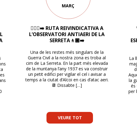
MARÇ
🚶🏽‍♀️‍➡️ RUTA REIVINDICATIVA A
EL
L’OBSERVATORI ANTIAERI DE LA
A
SERRETA🚶🏾‍➡️
ES
Una de les restes més singulars de la
Guerra Civil a la nostra zona es troba al
i
La l
cim de La Serreta. En la part més elevada
ons
maj
de la muntanya l’any 1937 es va construir
ta
d
un petit edifici per vigilar el cel i avisar a
les
Aque
temps a la ciutat d’Alcoi en cas d’atac aeri.
jans
la g
📆 Dissabte […]
és 
00
per 
VEURE TOT