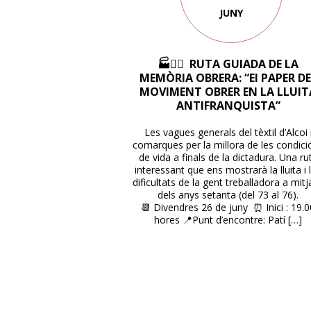
JUNY
🏭✊🏼 RUTA GUIADA DE LA
MEMÒRIA OBRERA: “El PAPER D
MOVIMENT OBRER EN LA LLUIT
ANTIFRANQUISTA”
Les vagues generals del tèxtil d’Alcoi 
comarques per la millora de les condici
de vida a finals de la dictadura. Una ru
interessant que ens mostrarà la lluita i 
dificultats de la gent treballadora a mit
dels anys setanta (del 73 al 76).
📆 Divendres 26 de juny ⏰ Inici : 19.
hores 📍Punt d’encontre: Patí […]