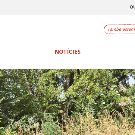
Q
També estem a
NOTÍCIES