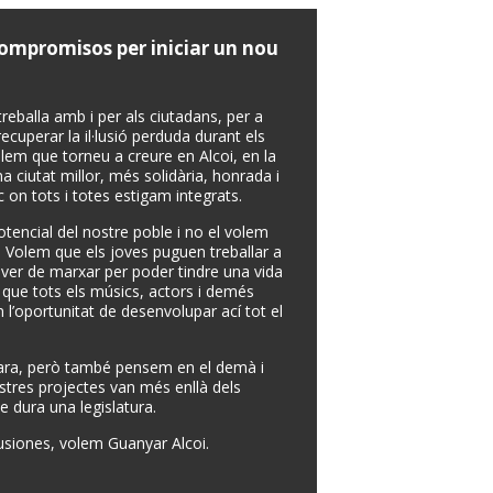
 compromisos per iniciar un nou
reballa amb i per als ciutadans, per a
cuperar la il·lusió perduda durant els
olem que torneu a creure en Alcoi, en la
una ciutat millor, més solidària, honrada i
c on tots i totes estigam integrats.
otencial del nostre poble i no el volem
. Volem que els joves puguen treballar a
aver de marxar per poder tindre una vida
I que tots els músics, actors i demés
n l’oportunitat de desenvolupar ací tot el
ara, però també pensem en el demà i
ostres projectes van més enllà dels
e dura una legislatura.
lusiones, volem Guanyar Alcoi.