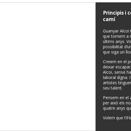
Principis i
camí
Guanyar Alcoi t
que tornem a re
últims anys. V
possibilitat d’
que siga un llo
Creiem en el p
deixar escapar
Alcoi, sense h
laboral digna. 
artistes tingue
seu talent.
Pensem en el 
per això els n
quatre anys qu
Volem que t’il·