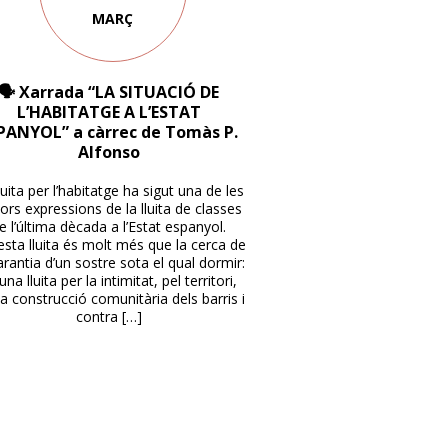
MARÇ
🗣 Xarrada “LA SITUACIÓ DE
L’HABITATGE A L’ESTAT
PANYOL” a càrrec de Tomàs P.
Alfonso
luita per l’habitatge ha sigut una de les
ors expressions de la lluita de classes
e l’última dècada a l’Estat espanyol.
sta lluita és molt més que la cerca de
arantia d’un sostre sota el qual dormir:
una lluita per la intimitat, pel territori,
la construcció comunitària dels barris i
contra […]