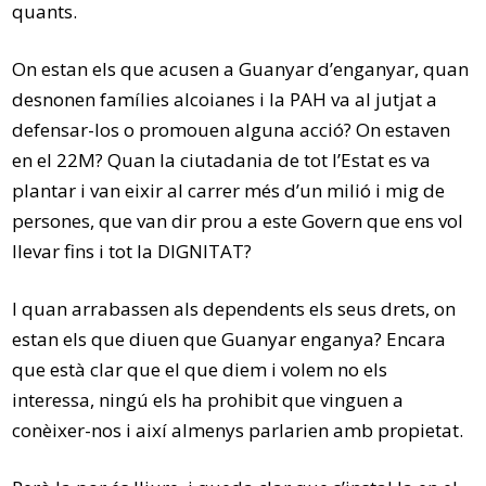
quants.
On estan els que acusen a Guanyar d’enganyar, quan
desnonen famílies alcoianes i la
PAH
va al jutjat a
defensar-los o promouen alguna acció? On estaven
en el
22M
? Quan la ciutadania de tot l’Estat es va
plantar i van eixir al carrer més d’un milió i mig de
persones, que van dir prou a
este
Govern que ens vol
llevar fins i tot la DIGNITAT?
I quan arrabassen als dependents els seus drets, on
estan els que diuen que Guanyar enganya? Encara
que està clar que el que diem i volem no els
interessa, ningú els ha prohibit que vinguen a
conèixer
-nos i així almenys parlarien amb propietat.