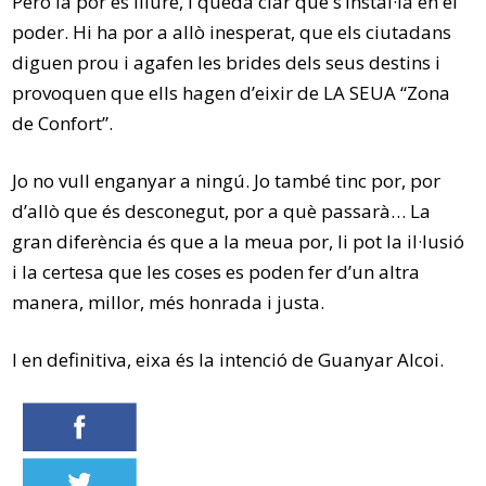
Però la por és lliure, i queda clar que s’instal·la en el
poder. Hi ha por a allò inesperat, que els ciutadans
diguen prou i agafen les brides dels seus destins i
provoquen que ells hagen d’eixir de LA SEUA
“
Zona
de Confort
”
.
Jo no vull enganyar a ningú. Jo també tinc por, por
d’allò que és desconegut, por a què passarà… La
gran diferència és que a la meua por, li pot la il·lusió
i la certesa que les coses es poden fer d’
un altra
manera, millor, més honrada i justa.
I en definitiva, eixa és la intenció de Guanyar Alcoi.