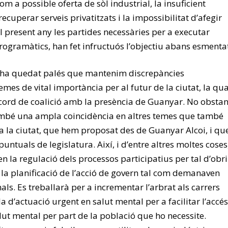
m a possible oferta de sòl industrial, la insuficient
ecuperar serveis privatitzats i la impossibilitat d’afegir
l present any les partides necessàries per a executar
rogramàtics, han fet infructuós l’objectiu abans esmenta
s ha quedat palés que mantenim discrepàncies
temes de vital importància per al futur de la ciutat, la qua
ord de coalició amb la presència de Guanyar. No obstan
ambé una ampla coincidència en altres temes que també
a la ciutat, que hem proposat des de Guanyar Alcoi, i qu
untuals de legislatura. Així, i d’entre altres moltes coses
n la regulació dels processos participatius per tal d’obri
 la planificació de l’acció de govern tal com demanaven
nals. Es treballarà per a incrementar l’arbrat als carrers
la d’actuació urgent en salut mental per a facilitar l’accés
lut mental per part de la població que ho necessite.