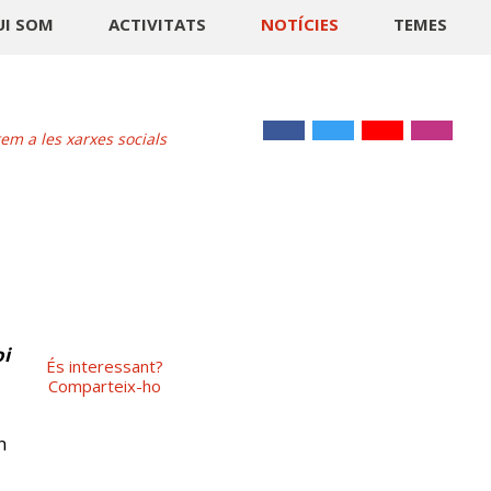
UI SOM
ACTIVITATS
NOTÍCIES
TEMES
m a les xarxes socials
oi
És interessant?
Comparteix-ho
n