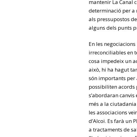
mantenir La Canal co
determinació per a r
als pressupostos de
alguns dels punts p
En les negociacion
irreconciliables en 
cosa impedeix un ac
això, hi ha hagut t
són importants per 
possibiliten acords p
s’abordaran canvis e
més a la ciutadania
les associacions veï
d’Alcoi. Es farà un P
a tractaments de sa