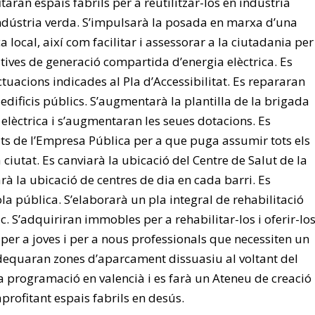
taran espais fabrils per a reutilitzar-los en indústria
 indústria verda. S’impulsarà la posada en marxa d’una
 local, així com facilitar i assessorar a la ciutadania per
tives de generació compartida d’energia elèctrica. Es
uacions indicades al Pla d’Accessibilitat. Es repararan
s edificis públics. S’augmentarà la plantilla de la brigada
i elèctrica i s’augmentaran les seues dotacions. Es
uts de l’Empresa Pública per a que puga assumir tots els
a ciutat. Es canviarà la ubicació del Centre de Salut de la
arà la ubicació de centres de dia en cada barri. Es
a pública. S’elaborarà un pla integral de rehabilitació
ic. S’adquiriran immobles per a rehabilitar-los i oferir-lo
per a joves i per a nous professionals que necessiten un
’adequaran zones d’aparcament dissuasiu al voltant del
a programació en valencià i es farà un Ateneu de creació 
aprofitant espais fabrils en desús.