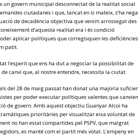
a un govern municipal desconnectat de la realitat social
 demandes ciutadanes i que, tancat en si mateix, s’ha nega
tuació de decadència objectiva que venim arrossegat des
coneixement d’aquesta realitat era i és condició
oder aplicar polítiques que corregisquen les deficiències
m patit.
tat l’esperit que ens ha dut a negociar la possibilitat de
 de canvi que, al nostre entendre, necessita la ciutat.
rals del 28 de maig passat han donat una majoria suficie
sistes per poder executar polítiques valentes que canvie
acció de govern. Amb aquest objectiu Guanyar Alcoi ha
gramàtiques prioritàries per visualitzar eixa voluntat de
lment no han estat compartides pel PSPV, que malgrat
regidors, es manté com el partit més votat. L’empeny en