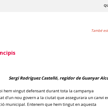
Q
També este
ncipis
Sergi Rodríguez Castelló, regidor de Guanyar Alc
oi hem vingut defensant durant tota la campanya
itat d’un nou govern a la ciutat que assegurara un canvi e
’acció municipal. Entenem que hem tingut en aquesta