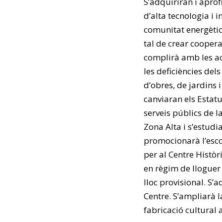
S’adquiriran i aprofi
d’alta tecnologia i
comunitat energètica
tal de crear coopera
complirà amb les act
les deficiències del
d’obres, de jardins 
canviaran els Estat
serveis públics de l
Zona Alta i s’estudi
promocionarà l’escol
per al Centre Històr
en règim de lloguer 
lloc provisional. S
Centre. S’ampliarà l
fabricació cultural 