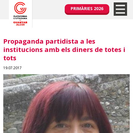
PRIMÀRIES 2026
Propaganda partidista a les
institucions amb els diners de totes i
tots
19.07.2017