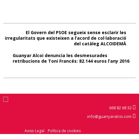
El Govern del PSOE segueix sense esclarir les
irregularitats que existeixen a l’acord de col·laboració
del catàleg ALCOIDEMÀ
Guanyar Alcoi denuncia les desmesurades
retribucions de Toni Francés: 82.144 euros l’any 2016
668 82 68 32
info@guanyaralcoi.com
Aviso Legal
Política de cookies
Política de privacitat