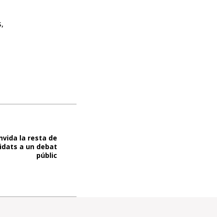
,
nvida la resta de
idats a un debat
públic