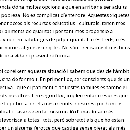
ància dóna moltes opcions a que en arribar a ser adults
a pobresa. No és complicat d’entendre. Aquestes xiquetes
nor accés als recursos educatius i culturals, tenen més
ar aliments de qualitat i per tant més propensió a
, viuen en habitatges de pitjor qualitat, més freds, més
sar només alguns exemples. No són precisament uns bons
r una vida ni present ni futura.
i coneixem aquesta situació i sabem que des de l’àmbit
, s’ha de fer molt. En primer lloc, ser conscients que és u
lectiva i que el patiment d’aquestes famílies és també el
tots nosaltres. I en segon lloc, implementar mesures que
s de la pobresa en els més menuts, mesures que han de
alitat i basar-se en la construcció d’una ciutat més
afavorisca a totes i tots, però sobretot als que ho estan
r un sistema ferotge que castiga sense pietat als més