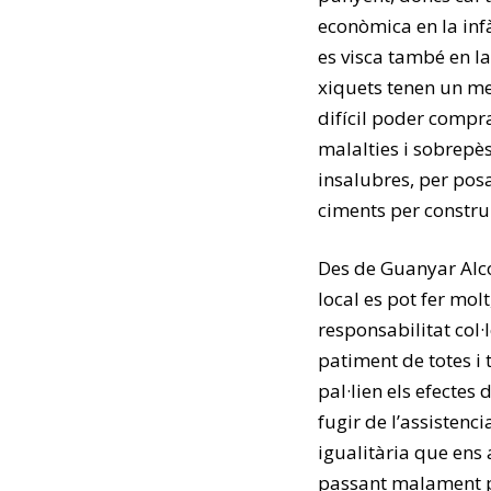
econòmica en la inf
es visca també en l
xiquets tenen un me
difícil poder compr
malalties i sobrepès
insalubres, per po
ciments per construi
Des de Guanyar Alco
local es pot fer molt
responsabilitat col·
patiment de totes i 
pal·lien els efecte
fugir de l’assistenci
igualitària que ens 
passant malament pe