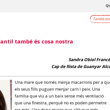
Q
També este
fantil també és cosa nostra
Sandra Obiol Franc
Cap de llista de Guanyar Alc
Una mare que només menja macarrons per a qu
els seus fills puguen menjar carn i peix. Una
família que viu a un baix sense més ventilació
que una finestra, perquè no es poden permetre
res més. Una dona major que allò que més