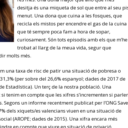
desitja és una miqueta de sol que entre al seu pi
menut. Una dona que cuina a les fosques, que
recicla els mistos per encendre el gas de la cuina 
que té sempre poca fam a hora de sopar,
curiosament. Són tots episodis amb els que m’he
trobat al llarg de la meua vida, segur que
dir molts més.
im una taxa de risc de patir una situació de pobresa o
n 31,3% (per sobre del 26,6% espanyol; dades de 2017 de
 de Estadística). Un terç de la nostra població. Una
 si tenim en compte que les xifres s’incrementen si parl
ts. Segons un informe recentment publicat per l’ONG Save
7% dels xiquets/es valencians viuen en una situació de
social (AROPE; dades de 2015). Una xifra encara més
tindre en compte que viure en situació de privació