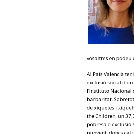
vosaltres en podeu 
Al País Valencià ten
exclusió social d’u
l’Instituto Nacional
barbaritat. Sobretot
de xiquetes i xique
the Children, un 37,
pobresa o exclusió 
punyent, doncs cal 