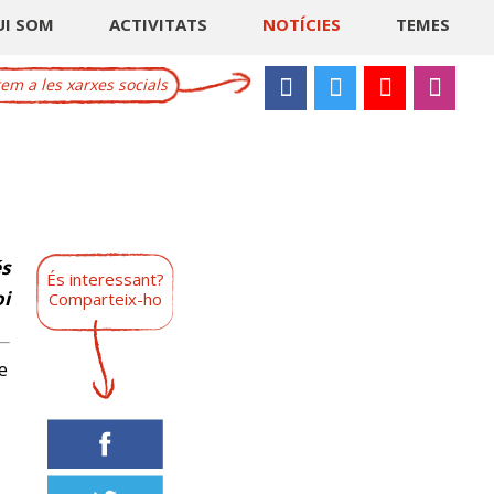
UI SOM
ACTIVITATS
NOTÍCIES
TEMES
m a les xarxes socials
és
És interessant?
oi
Comparteix-ho
e