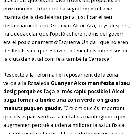
atacar als que els alertàvem dels despropòsits en
eixe moment. I damunt ha seguit repetint eixe
mantra de la deslleialtat per a justificar el seu
distanciament amb Guanyar Alcoi. Ara, anys després,
ha quedat clar que l’opció coherent dins del govern
era el posicionament d’Esquerra Unida i que no eren
deslleials sinó que estaven defenent els interessos de
la ciutadania, tal com feia també la Carrasca.”
Respecte a la reforma i el reposament de la zona
verda a la Rosaleda
Guanyar Alcoi manifesta el seu
desig perquè es faça el més ràpid possible i Alcoi
puga tornar a tindre una zona verda on grans i
menuts puguen gaudir.
“Creiem que és important
que els espais verds a la ciutat es mantinguen i que
augmenten perquè ajuden a millorar la salut física,
la salut mental i la socialització de les veïnes i veïns