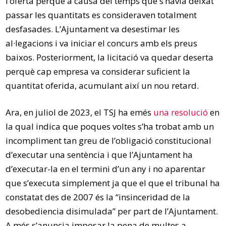
l’oferta perquè a causa del temps que s’havia deixat
passar les quantitats es consideraven totalment
desfasades. L’Ajuntament va desestimar les
al·legacions i va iniciar el concurs amb els preus
baixos. Posteriorment, la licitació va quedar deserta
perquè cap empresa va considerar suficient la
quantitat oferida, acumulant així un nou retard.
Ara, en juliol de 2023, el TSJ ha emés
una resolució
en
la qual indica que poques voltes s’ha trobat amb un
incompliment tan greu de l’obligació constitucional
d’executar una sentència i que l’Ajuntament ha
d’executar-la en el termini d’un any i no aparentar
que s’executa simplement ja que el que el tribunal ha
constatat des de 2007 és la “insinceridad de la
desobediencia disimulada” per part de l’Ajuntament.
A més s’anuncia imposar la pena de multes a