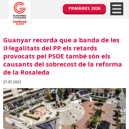
PRIMÀRIES 2026
Guanyar recorda que a banda de les
il·legalitats del PP els retards
provocats pel PSOE també són els
causants del sobrecost de la reforma
de la Rosaleda
27.07.2023