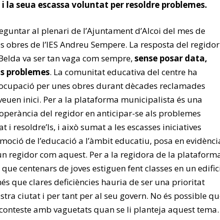
 i la seua escassa voluntat per resoldre problemes.
eguntar al plenari de l’Ajuntament d’Alcoi del mes de
les obres de l’IES Andreu Sempere. La resposta del regidor
Belda va ser tan vaga com sempre,
sense posar data,
els problemes
. La comunitat educativa del centre ha
eocupació per unes obres durant dècades reclamades
 veuen inici. Per a la plataforma municipalista és una
operància del regidor en anticipar-se als problemes
t i resoldre’ls, i això sumat a les escasses iniciatives
omoció de l’educació a l’àmbit educatiu, posa en evidènci
n regidor com aquest. Per a la regidora de la plataforma
t que centenars de joves estiguen fent classes en un edific
s que clares deficiències hauria de ser una prioritat
stra ciutat i per tant per al seu govern. No és possible q
 conteste amb vaguetats quan se li planteja aquest tema.