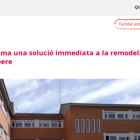
Q
També este
ma una solució immediata a la remodel
pere