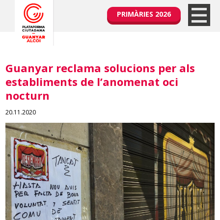
PRIMÀRIES 2026
Guanyar reclama solucions per als
establiments de l’anomenat oci
nocturn
20.11.2020