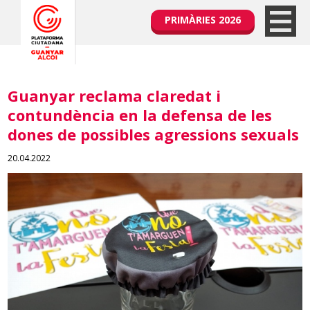
PRIMÀRIES 2026
Guanyar reclama claredat i
contundència en la defensa de les
dones de possibles agressions sexuals
20.04.2022