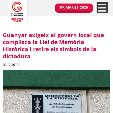
PRIMÀRIES 2026
Guanyar exigeix al govern local que
complisca la Llei de Memòria
Històrica i retire els símbols de la
dictadura
02.12.2019