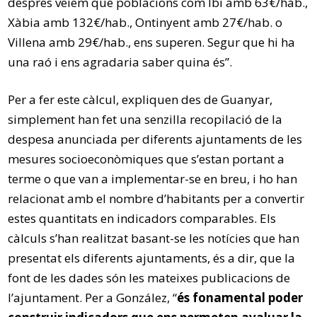
després veiem que poblacions com Ibi amb 63€/hab.,
Xàbia amb 132€/hab., Ontinyent amb 27€/hab. o
Villena amb 29€/hab., ens superen. Segur que hi ha
una raó i ens agradaria saber quina és”.
Per a fer este càlcul, expliquen des de Guanyar,
simplement han fet una senzilla recopilació de la
despesa anunciada per diferents ajuntaments de les
mesures socioeconòmiques que s’estan portant a
terme o que van a implementar-se en breu, i ho han
relacionat amb el nombre d’habitants per a convertir
estes quantitats en indicadors comparables. Els
càlculs s’han realitzat basant-se les notícies que han
presentat els diferents ajuntaments, és a dir, que la
font de les dades són les mateixes publicacions de
l’ajuntament. Per a González, “
és fonamental poder