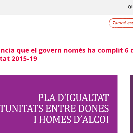
Q
També este
cia que el govern només ha complit 6 d
ltat 2015-19