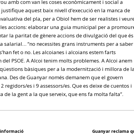
rou amb com van les coses econòmicament i social a
 justifique aquest baix nivell d’execució en la manca de
valuativa del pla, per a Obiol hem de ser realistes i veur
 les accions: elaborar una guia municipal per a promour
ntar la paritat de gènere accions de divulgació del que és 
a salarial… “no necessites grans instruments per a saber
s’han fet o no. Les alcoianes i alcoians estem farts
n del PSOE. A Alcoi tenim molts problemes. A Alcoi anem
 qüestions bàsiques per a la modernització i millora de l
iana. Des de Guanyar només demanem que el govern
12 regidors/es i 9 assessors/es. Que es deixe de cuentos i
a de la gent a la que serveix, que ens fa molta falta”.
informació
Guanyar reclama qu