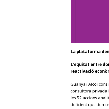
La plataforma dem
L’equitat entre do
reactivació econò
Guanyar Alcoi consi
consultora privada h
les 52 accions anali
deficient que demos