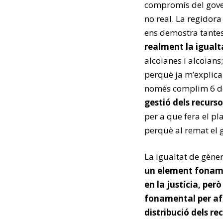
compromís del gove
no real. La regidora
ens demostra tantes
realment la igual
alcoianes i alcoians
perquè ja m’explicar
només complim 6 de
gestió dels recurs
per a que fera el pla
perquè al remat el g
La igualtat de gène
un element foname
en la justícia, pe
fonamental per af
distribució dels re