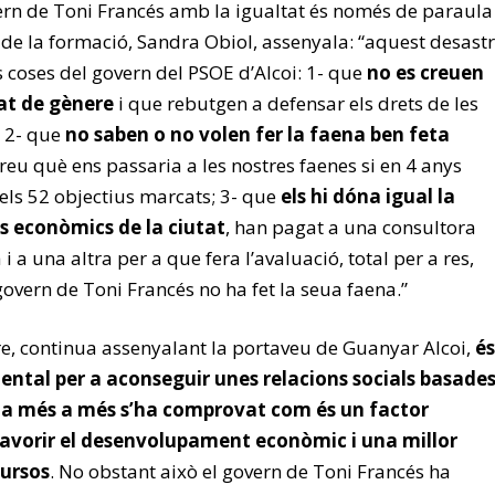
rn de Toni Francés amb la igualtat és només de paraula
 de la formació, Sandra Obiol, assenyala: “aquest desast
 coses del govern del PSOE d’Alcoi: 1- que
no es creuen
tat de gènere
i que rebutgen a defensar els drets de les
; 2- que
no saben o no volen fer la faena ben feta
eu què ens passaria a les nostres faenes si en 4 anys
ls 52 objectius marcats; 3- que
els hi dóna igual la
os econòmics de la ciutat
, han pagat a una consultora
 i a una altra per a que fera l’avaluació, total per a res,
overn de Toni Francés no ha fet la seua faena.”
re, continua assenyalant la portaveu de Guanyar Alcoi,
és
ntal per a aconseguir unes relacions socials basade
rò a més a més s’ha comprovat com és un factor
avorir el desenvolupament econòmic i una millor
cursos
. No obstant això el govern de Toni Francés ha