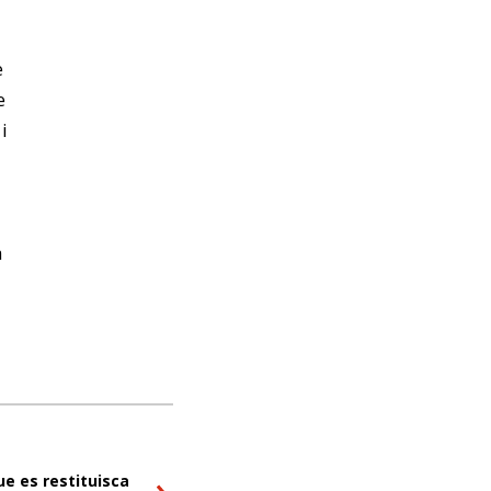
e
e
i
a
e es restituisca