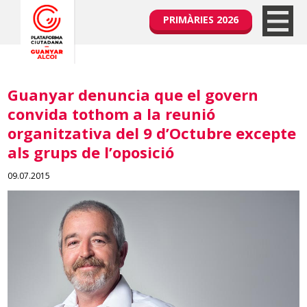
PRIMÀRIES 2026
Guanyar denuncia que el govern
convida tothom a la reunió
organitzativa del 9 d’Octubre excepte
als grups de l’oposició
09.07.2015