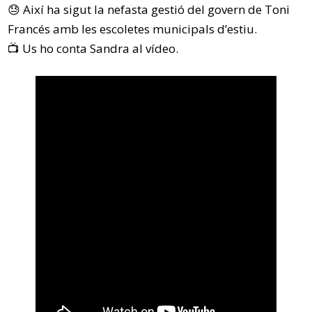
😓 Així ha sigut la nefasta gestió del govern de Toni
Francés amb les escoletes municipals d’estiu.
📺 Us ho conta Sandra al vídeo.