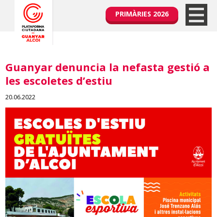
PRIMÀRIES 2026
Guanyar denuncia la nefasta gestió a
les escoletes d’estiu
20.06.2022