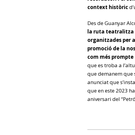
context històric
d’
Des de Guanyar Alc
la ruta teatralitza
organitzades per 
promoció de la nos
com més prompte mi
que es troba a l’al
que demanem que s’
anunciat que s’insta
que en este 2023 hau
aniversari del “Petr