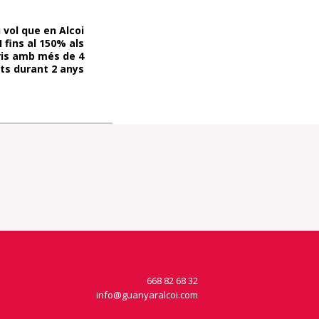
 vol que en Alcoi
I fins al 150% als
ris amb més de 4
ts durant 2 anys
668 82 68 32
info@guanyaralcoi.com