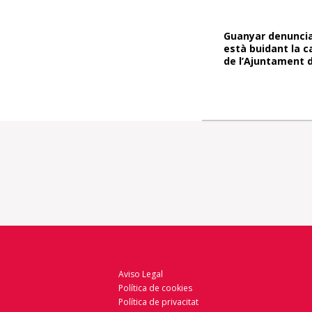
Guanyar denuncia
està buidant la c
de l’Ajuntament d
Aviso Legal
Política de cookies
Política de privacitat