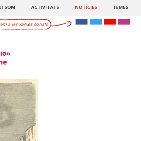
UI SOM
ACTIVITATS
NOTÍCIES
TEMES
m a les xarxes socials
io»
me