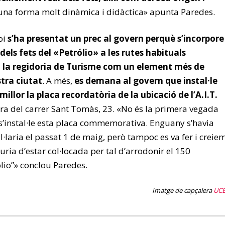
una forma molt dinàmica i didàctica» apunta Paredes.
oi
s’ha presentat un prec al govern perquè s’incorpore
 dels fets del «Petrólio» a les rutes habituals
a la regidoria de Turisme com un element més de
tra ciutat
. A més,
es demana al govern que instal·le
llor la placa recordatòria de la ubicació de l’A.I.T.
tura del carrer Sant Tomàs, 23. «No és la primera vegada
instal·le esta placa commemorativa. Enguany s’havia
l·laria el passat 1 de maig, però tampoc es va fer i creie
ria d’estar col·locada per tal d’arrodonir el 150
ólio”» conclou Paredes.
Imatge de capçalera
UC