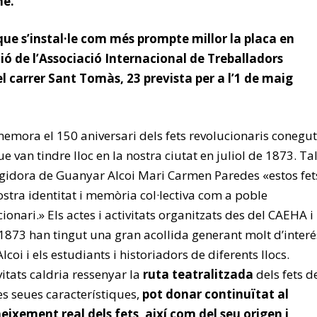
me.
e s’instal·le com més prompte millor la placa en
ció de l’Associació Internacional de Treballadors
 del carrer Sant Tomàs, 23 prevista per a l’1 de maig
mora el 150 aniversari dels fets revolucionaris conegut
e van tindre lloc en la nostra ciutat en juliol de 1873. Ta
gidora de Guanyar Alcoi Mari Carmen Paredes «estos fet
stra identitat i memòria col·lectiva com a poble
ionari.» Els actes i activitats organitzats des del CAEHA i
a 1873 han tingut una gran acollida generant molt d’interé
lcoi i els estudiants i historiadors de diferents llocs.
vitats caldria ressenyar la
ruta teatralitzada
dels fets d
les seues característiques,
pot donar continuïtat al
neixement real dels fets, així com del seu origen i