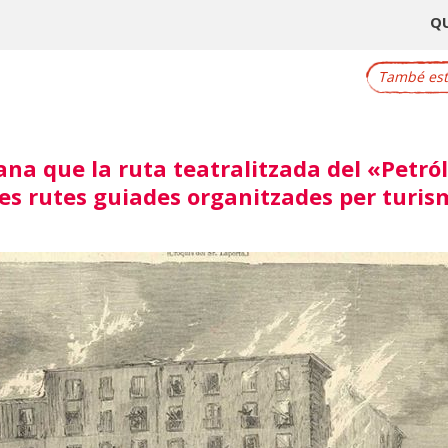
Q
També este
a que la ruta teatralitzada del «Petról
les rutes guiades organitzades per turis