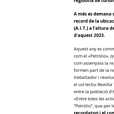
regidoria de turis
A més es demana qu
record de la ubica
(A.I.T.) a l’altura
d’aquest 2023.
Aquest any es comme
com el «Petrólio», qu
com assenyala la re
formen part de la no
treballador i revoluc
el col·lectiu Revolt
entre la població d’A
«Entre totes les acti
“Petrólio”, que per 
recordatori i el co